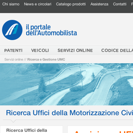
Chi siamo
News e circolari
Catalogo prodotti
Assistenza
Contatti
PATENTI
VEICOLI
SERVIZI ONLINE
CODICE DELL
Servizi online
//
Ricerca e Gestione UMC
Ricerca Uffici della Motorizzazione Civi
Ricerca Uffici della