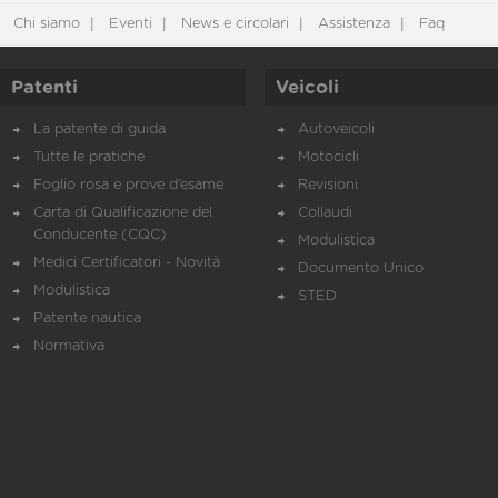
Chi siamo
Eventi
News e circolari
Assistenza
Faq
Patenti
Veicoli
La patente di guida
Autoveicoli
Tutte le pratiche
Motocicli
Foglio rosa e prove d’esame
Revisioni
Carta di Qualificazione del
Collaudi
Conducente (CQC)
Modulistica
Medici Certificatori - Novità
Documento Unico
Modulistica
STED
Patente nautica
Normativa