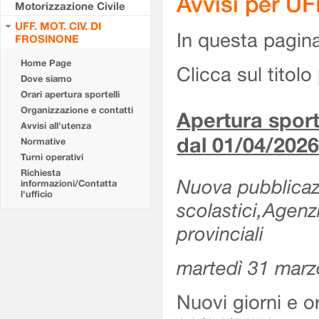
Avvisi per U
Motorizzazione Civile
UFF. MOT. CIV. DI
In questa pagina 
FROSINONE
Home Page
Clicca sul titolo 
Dove siamo
Orari apertura sportelli
Organizzazione e contatti
Apertura sporte
Avvisi all'utenza
dal 01/04/2026
Normative
Turni operativi
Richiesta
Nuova pubblicazio
informazioni/Contatta
l'ufficio
scolastici,Agenz
provinciali
martedì 31 marz
Nuovi giorni e or