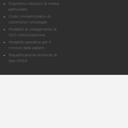
Dispositivi riduzioni di massa
particolato
Codici immatricolativi di
ciclomotori omologati
Modalità di collegamento al
CED motorizzazione
Modalità operative per il
rinnovo delle patenti
Riqualificazione bombole di
tipo CNG4