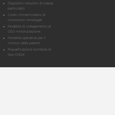
Dispositivi riduzioni di massa
particolato
Codici immatricolativi di
ciclomotori omologati
Modalità di collegamento al
CED motorizzazione
Modalità operative per il
rinnovo delle patenti
Riqualificazione bombole di
tipo CNG4