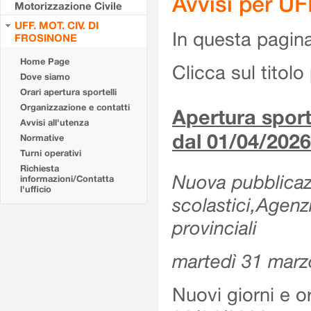
Avvisi per U
Motorizzazione Civile
UFF. MOT. CIV. DI
In questa pagina 
FROSINONE
Home Page
Clicca sul titolo 
Dove siamo
Orari apertura sportelli
Organizzazione e contatti
Apertura sporte
Avvisi all'utenza
dal 01/04/2026
Normative
Turni operativi
Richiesta
Nuova pubblicazio
informazioni/Contatta
l'ufficio
scolastici,Agenz
provinciali
martedì 31 marz
Nuovi giorni e or