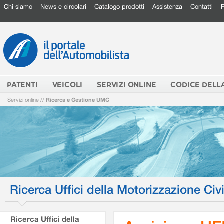
Chi siamo
News e circolari
Catalogo prodotti
Assistenza
Contatti
PATENTI
VEICOLI
SERVIZI ONLINE
CODICE DELL
Servizi online
//
Ricerca e Gestione UMC
Ricerca Uffici della Motorizzazione Civi
Ricerca Uffici della