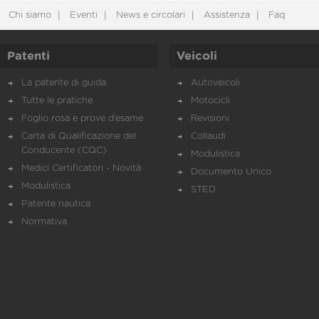
Chi siamo
Eventi
News e circolari
Assistenza
Faq
Patenti
Veicoli
La patente di guida
Autoveicoli
Tutte le pratiche
Motocicli
Foglio rosa e prove d’esame
Revisioni
Carta di Qualificazione del
Collaudi
Conducente (CQC)
Modulistica
Medici Certificatori - Novità
Documento Unico
Modulistica
STED
Patente nautica
Normativa