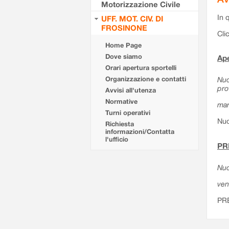
Motorizzazione Civile
In 
UFF. MOT. CIV. DI
FROSINONE
Cli
Home Page
Dove siamo
Ape
Orari apertura sportelli
Organizzazione e contatti
Nuo
pro
Avvisi all'utenza
Normative
mar
Turni operativi
Nuo
Richiesta
informazioni/Contatta
l'ufficio
PR
Nuo
ven
PR