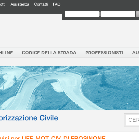
otti
Assistenza
Contatti
FAQ
NLINE
CODICE DELLA STRADA
PROFESSIONISTI
AU
orizzazione Civile
visi per UFF. MOT. CIV. DI FROSINONE