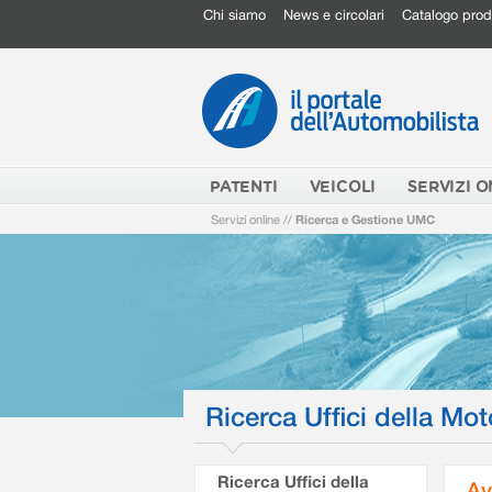
Chi siamo
News e circolari
Catalogo prod
PATENTI
VEICOLI
SERVIZI O
Servizi online
//
Ricerca e Gestione UMC
Ricerca Uffici della Mot
Ricerca Uffici della
Av