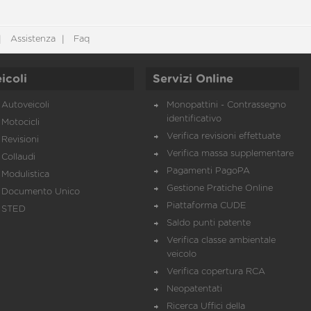
Assistenza
Faq
icoli
Servizi Online
Autoveicoli
Monopattini - Contrassegno
identificativo
Motocicli
Verifica revisioni effettuate
Revisioni
Verifica massa supplementare
Collaudi
Pagamenti PagoPA
Modulistica
Gestione Pratiche Online
Documento Unico
Piattaforma CUDE
STED
Saldo punti patente
Verifica classe ambientale
veicolo
Verifica copertura RCA
Neopatentati
Ricerca Uffici della