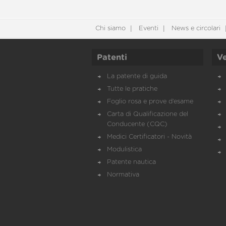
Chi siamo
Eventi
News e circolari
Patenti
Ve
La patente di guida
Tutte le pratiche
Foglio rosa e prove d’esame
Carta di Qualificazione del
Conducente (CQC)
Medici Certificatori - Novità
Modulistica
Patente nautica
Normativa