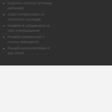
Dispositivi riduzioni di massa
particolato
Codici immatricolativi di
ciclomotori omologati
Modalità di collegamento al
CED motorizzazione
Modalità operative per il
rinnovo delle patenti
Riqualificazione bombole di
tipo CNG4