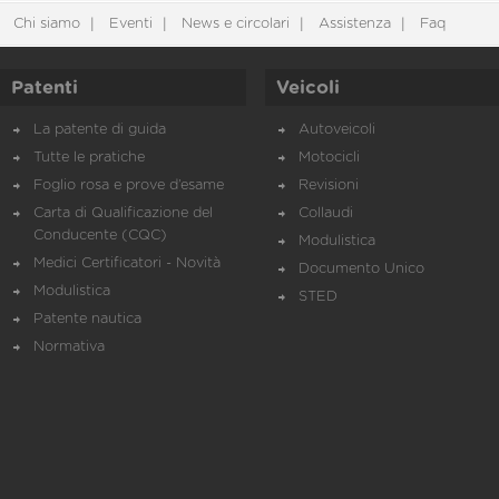
Chi siamo
Eventi
News e circolari
Assistenza
Faq
Patenti
Veicoli
La patente di guida
Autoveicoli
Tutte le pratiche
Motocicli
Foglio rosa e prove d’esame
Revisioni
Carta di Qualificazione del
Collaudi
Conducente (CQC)
Modulistica
Medici Certificatori - Novità
Documento Unico
Modulistica
STED
Patente nautica
Normativa