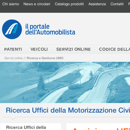
Chi siamo
News e circolari
Catalogo prodotti
Assistenza
Contatti
PATENTI
VEICOLI
SERVIZI ONLINE
CODICE DELL
Servizi online
//
Ricerca e Gestione UMC
Ricerca Uffici della Motorizzazione Civi
Ricerca Uffici della