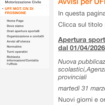
Avvisi per U
Motorizzazione Civile
UFF. MOT. CIV. DI
In questa pagina 
FROSINONE
Home Page
Clicca sul titolo 
Dove siamo
Orari apertura sportelli
Organizzazione e contatti
Apertura sporte
Avvisi all'utenza
dal 01/04/2026
Normative
Turni operativi
Richiesta
Nuova pubblicazio
informazioni/Contatta
l'ufficio
scolastici,Agenz
provinciali
martedì 31 marz
Nuovi giorni e or