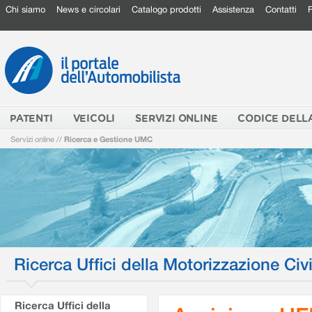
Chi siamo
News e circolari
Catalogo prodotti
Assistenza
Contatti
PATENTI
VEICOLI
SERVIZI ONLINE
CODICE DELL
Servizi online
//
Ricerca e Gestione UMC
Ricerca Uffici della Motorizzazione Civi
Ricerca Uffici della