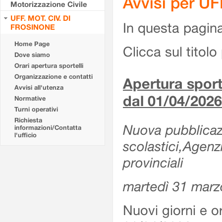
Avvisi per U
Motorizzazione Civile
UFF. MOT. CIV. DI
In questa pagina 
FROSINONE
Home Page
Clicca sul titolo 
Dove siamo
Orari apertura sportelli
Organizzazione e contatti
Apertura sporte
Avvisi all'utenza
dal 01/04/2026
Normative
Turni operativi
Richiesta
Nuova pubblicazio
informazioni/Contatta
l'ufficio
scolastici,Agenz
provinciali
martedì 31 marz
Nuovi giorni e or