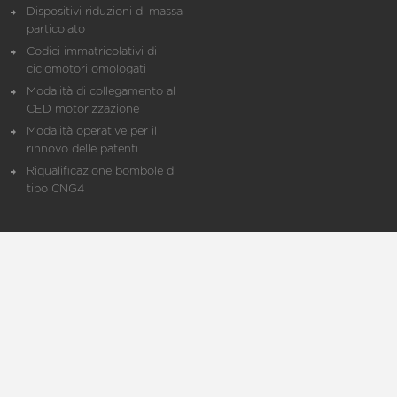
Dispositivi riduzioni di massa
particolato
Codici immatricolativi di
ciclomotori omologati
Modalità di collegamento al
CED motorizzazione
Modalità operative per il
rinnovo delle patenti
Riqualificazione bombole di
tipo CNG4