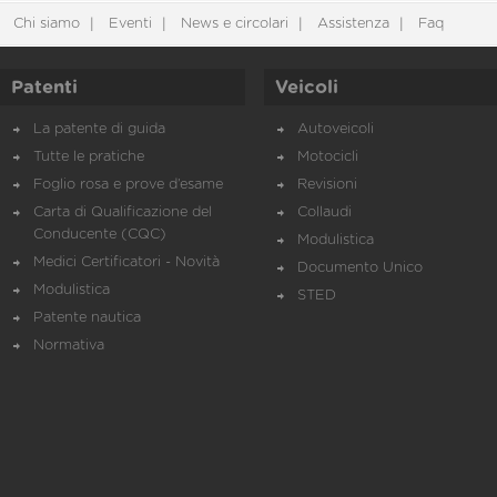
Chi siamo
Eventi
News e circolari
Assistenza
Faq
Patenti
Veicoli
La patente di guida
Autoveicoli
Tutte le pratiche
Motocicli
Foglio rosa e prove d’esame
Revisioni
Carta di Qualificazione del
Collaudi
Conducente (CQC)
Modulistica
Medici Certificatori - Novità
Documento Unico
Modulistica
STED
Patente nautica
Normativa