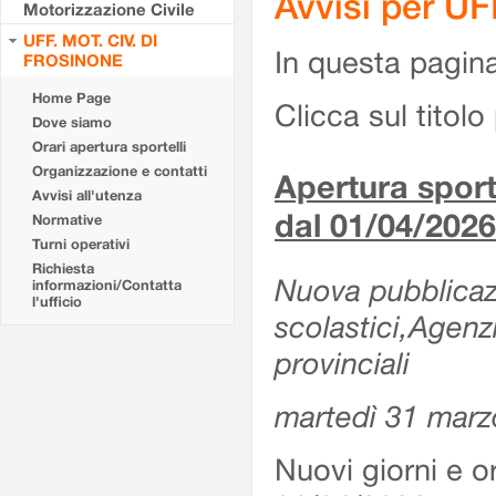
Avvisi per U
Motorizzazione Civile
UFF. MOT. CIV. DI
In questa pagina 
FROSINONE
Home Page
Clicca sul titolo 
Dove siamo
Orari apertura sportelli
Organizzazione e contatti
Apertura sporte
Avvisi all'utenza
dal 01/04/2026
Normative
Turni operativi
Richiesta
Nuova pubblicazio
informazioni/Contatta
l'ufficio
scolastici,Agenz
provinciali
martedì 31 marz
Nuovi giorni e or