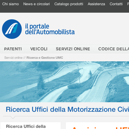
Chi siamo
News e circolari
Catalogo prodotti
Assistenza
Contatti
PATENTI
VEICOLI
SERVIZI ONLINE
CODICE DELL
Servizi online
//
Ricerca e Gestione UMC
Ricerca Uffici della Motorizzazione Civi
Ricerca Uffici della