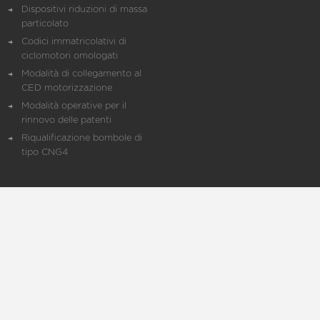
Dispositivi riduzioni di massa
particolato
Codici immatricolativi di
ciclomotori omologati
Modalità di collegamento al
CED motorizzazione
Modalità operative per il
rinnovo delle patenti
Riqualificazione bombole di
tipo CNG4