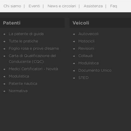
Chi siamo
Eventi
News e circolari
Assistenza
Faq
Patenti
Veicoli
La patente di guida
Autoveicoli
Tutte le pratiche
Motocicli
Foglio rosa e prove d’esame
Revisioni
Carta di Qualificazione del
Collaudi
Conducente (CQC)
Modulistica
Medici Certificatori - Novità
Documento Unico
Modulistica
STED
Patente nautica
Normativa