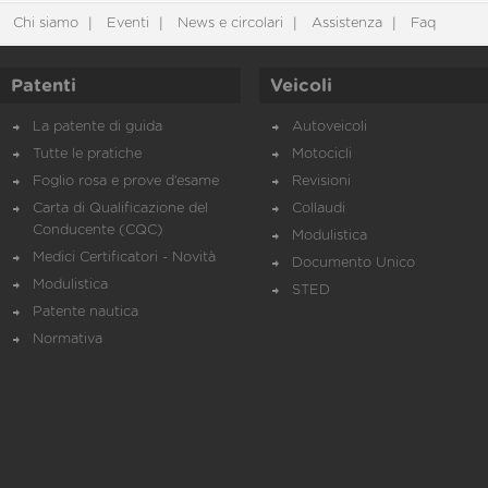
Chi siamo
Eventi
News e circolari
Assistenza
Faq
Patenti
Veicoli
La patente di guida
Autoveicoli
Tutte le pratiche
Motocicli
Foglio rosa e prove d’esame
Revisioni
Carta di Qualificazione del
Collaudi
Conducente (CQC)
Modulistica
Medici Certificatori - Novità
Documento Unico
Modulistica
STED
Patente nautica
Normativa