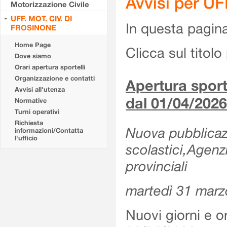
Avvisi per U
Motorizzazione Civile
UFF. MOT. CIV. DI
In questa pagina 
FROSINONE
Home Page
Clicca sul titolo 
Dove siamo
Orari apertura sportelli
Organizzazione e contatti
Apertura sporte
Avvisi all'utenza
dal 01/04/2026
Normative
Turni operativi
Richiesta
Nuova pubblicazio
informazioni/Contatta
l'ufficio
scolastici,Agenz
provinciali
martedì 31 marz
Nuovi giorni e or