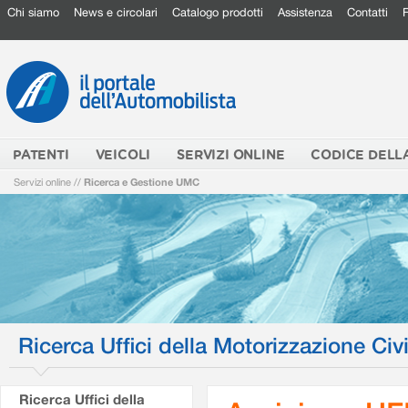
Chi siamo
News e circolari
Catalogo prodotti
Assistenza
Contatti
PATENTI
VEICOLI
SERVIZI ONLINE
CODICE DELL
Servizi online
//
Ricerca e Gestione UMC
Ricerca Uffici della Motorizzazione Civi
Ricerca Uffici della