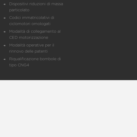
Dispositivi riduzioni di massa
particolato
Codici immatricolativi di
ciclomotori omologati
Modalità di collegamento al
CED motorizzazione
Modalità operative per il
rinnovo delle patenti
Riqualificazione bombole di
tipo CNG4