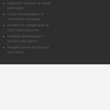
Dispositivi riduzioni di massa
particolato
Codici immatricolativi di
ciclomotori omologati
Modalità di collegamento al
CED motorizzazione
Modalità operative per il
rinnovo delle patenti
Riqualificazione bombole di
tipo CNG4