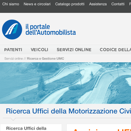
Chi siamo
News e circolari
Catalogo prodotti
Assistenza
Contatti
PATENTI
VEICOLI
SERVIZI ONLINE
CODICE DELL
Servizi online
//
Ricerca e Gestione UMC
Ricerca Uffici della Motorizzazione Civi
Ricerca Uffici della