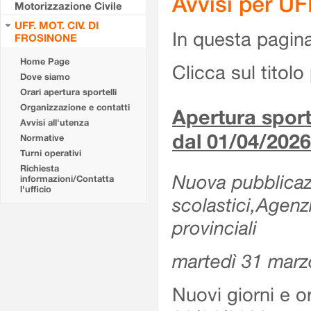
Avvisi per U
Motorizzazione Civile
UFF. MOT. CIV. DI
In questa pagina 
FROSINONE
Home Page
Clicca sul titolo 
Dove siamo
Orari apertura sportelli
Organizzazione e contatti
Apertura sporte
Avvisi all'utenza
dal 01/04/2026
Normative
Turni operativi
Richiesta
Nuova pubblicazio
informazioni/Contatta
l'ufficio
scolastici,Agenz
provinciali
martedì 31 marz
Nuovi giorni e or