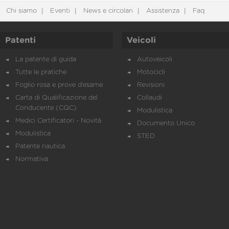
Chi siamo
Eventi
News e circolari
Assistenza
Faq
Patenti
Veicoli
La patente di guida
Autoveicoli
Tutte le pratiche
Motocicli
Foglio rosa e prove d’esame
Revisioni
Carta di Qualificazione del
Collaudi
Conducente (CQC)
Modulistica
Medici Certificatori - Novità
Documento Unico
Modulistica
STED
Patente nautica
Normativa