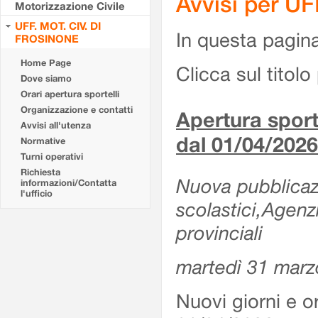
Avvisi per U
Motorizzazione Civile
UFF. MOT. CIV. DI
In questa pagina 
FROSINONE
Home Page
Clicca sul titolo 
Dove siamo
Orari apertura sportelli
Organizzazione e contatti
Apertura sporte
Avvisi all'utenza
dal 01/04/2026
Normative
Turni operativi
Richiesta
Nuova pubblicazio
informazioni/Contatta
l'ufficio
scolastici,Agenz
provinciali
martedì 31 marz
Nuovi giorni e or