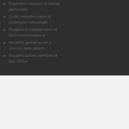
Dispositivi riduzioni di massa
particolato
Codici immatricolativi di
ciclomotori omologati
Modalità di collegamento al
CED motorizzazione
Modalità operative per il
rinnovo delle patenti
Riqualificazione bombole di
tipo CNG4