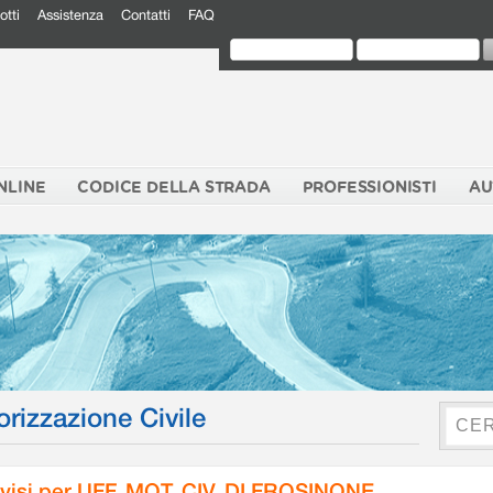
otti
Assistenza
Contatti
FAQ
NLINE
CODICE DELLA STRADA
PROFESSIONISTI
AU
orizzazione Civile
visi per UFF. MOT. CIV. DI FROSINONE