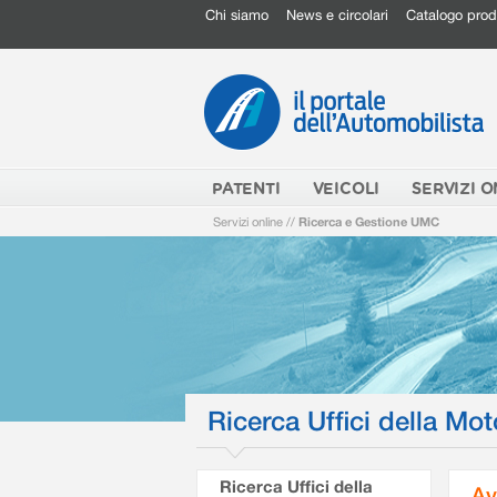
Chi siamo
News e circolari
Catalogo prod
PATENTI
VEICOLI
SERVIZI O
Servizi online
//
Ricerca e Gestione UMC
Ricerca Uffici della Mot
Ricerca Uffici della
Av