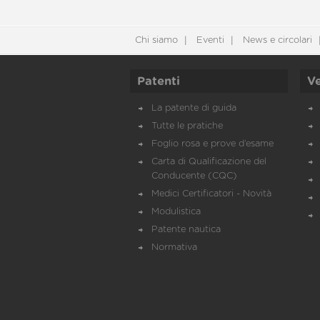
Chi siamo
Eventi
News e circolari
Patenti
Ve
La patente di guida
Tutte le pratiche
Foglio rosa e prove d’esame
Carta di Qualificazione del
Conducente (CQC)
Medici Certificatori - Novità
Modulistica
Patente nautica
Normativa