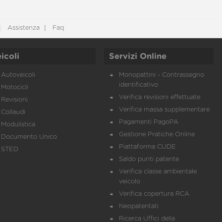
Assistenza
Faq
icoli
Servizi Online
Autoveicoli
Monopattini - Contrassegno
identificativo
Motocicli
Verifica revisioni effettuate
Revisioni
Verifica massa supplementare
Collaudi
Pagamenti PagoPA
Modulistica
Gestione Pratiche Online
Documento Unico
Piattaforma CUDE
STED
Saldo punti patente
Verifica classe ambientale
veicolo
Verifica copertura RCA
Neopatentati
Ricerca Uffici della