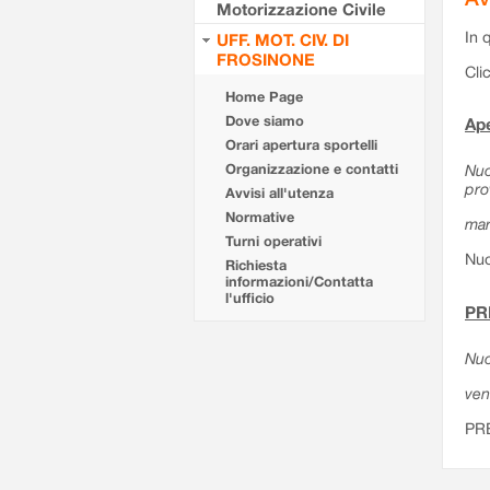
Motorizzazione Civile
In 
UFF. MOT. CIV. DI
FROSINONE
Cli
Home Page
Dove siamo
Ape
Orari apertura sportelli
Organizzazione e contatti
Nuo
pro
Avvisi all'utenza
Normative
mar
Turni operativi
Nuo
Richiesta
informazioni/Contatta
l'ufficio
PR
Nuo
ven
PR