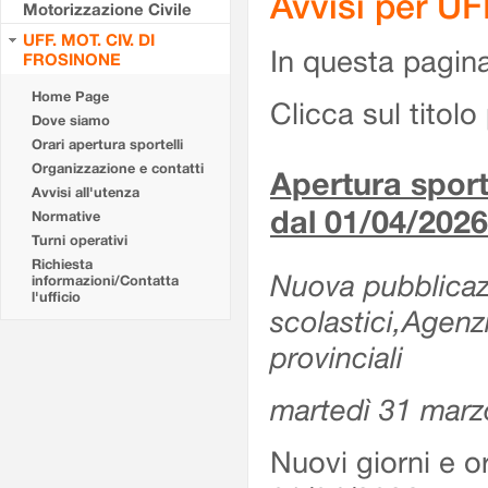
Avvisi per U
Motorizzazione Civile
UFF. MOT. CIV. DI
In questa pagina 
FROSINONE
Home Page
Clicca sul titolo 
Dove siamo
Orari apertura sportelli
Organizzazione e contatti
Apertura sporte
Avvisi all'utenza
dal 01/04/2026
Normative
Turni operativi
Richiesta
Nuova pubblicazio
informazioni/Contatta
l'ufficio
scolastici,Agenz
provinciali
martedì 31 marz
Nuovi giorni e or