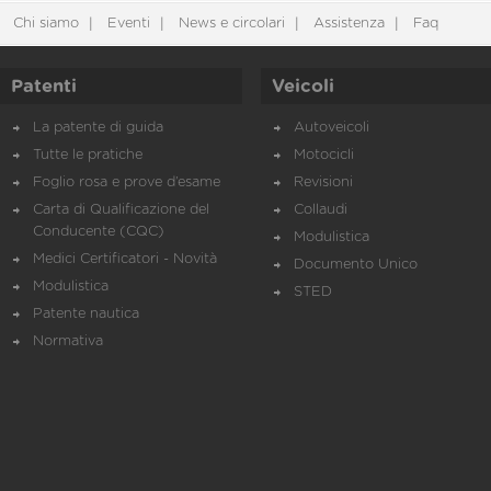
Chi siamo
Eventi
News e circolari
Assistenza
Faq
Patenti
Veicoli
La patente di guida
Autoveicoli
Tutte le pratiche
Motocicli
Foglio rosa e prove d’esame
Revisioni
Carta di Qualificazione del
Collaudi
Conducente (CQC)
Modulistica
Medici Certificatori - Novità
Documento Unico
Modulistica
STED
Patente nautica
Normativa