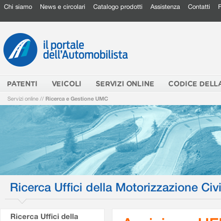
Chi siamo
News e circolari
Catalogo prodotti
Assistenza
Contatti
PATENTI
VEICOLI
SERVIZI ONLINE
CODICE DELL
Servizi online
//
Ricerca e Gestione UMC
Ricerca Uffici della Motorizzazione Civi
Ricerca Uffici della