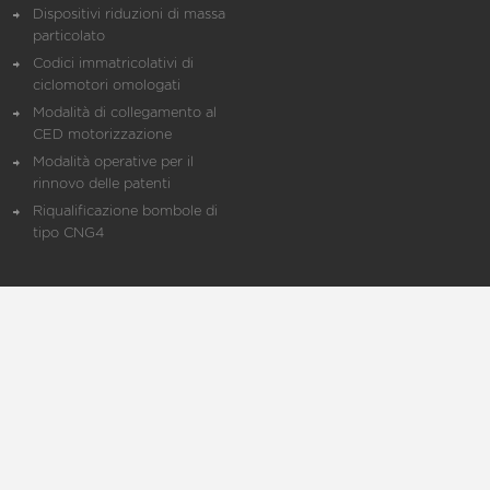
Dispositivi riduzioni di massa
particolato
Codici immatricolativi di
ciclomotori omologati
Modalità di collegamento al
CED motorizzazione
Modalità operative per il
rinnovo delle patenti
Riqualificazione bombole di
tipo CNG4