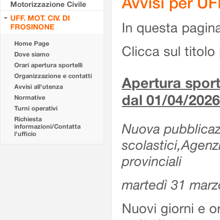
Avvisi per U
Motorizzazione Civile
UFF. MOT. CIV. DI
In questa pagina 
FROSINONE
Home Page
Clicca sul titolo 
Dove siamo
Orari apertura sportelli
Organizzazione e contatti
Apertura sporte
Avvisi all'utenza
dal 01/04/2026
Normative
Turni operativi
Richiesta
Nuova pubblicazio
informazioni/Contatta
l'ufficio
scolastici,Agenz
provinciali
martedì 31 marz
Nuovi giorni e or