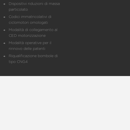
Dispositivi riduzioni di massa
particolato
Codici immatricolativi di
ciclomotori omologati
Modalità di collegamento al
CED motorizzazione
Modalità operative per il
rinnovo delle patenti
Riqualificazione bombole di
tipo CNG4