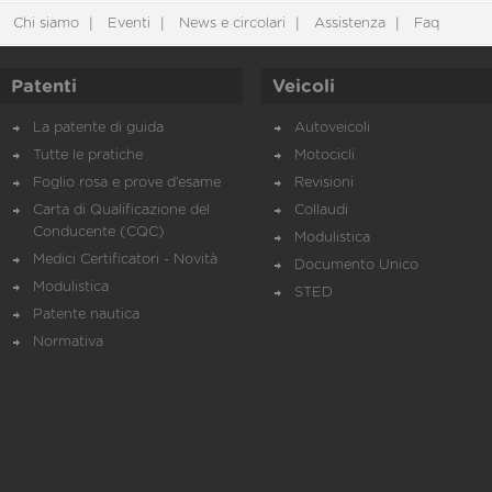
Chi siamo
Eventi
News e circolari
Assistenza
Faq
Patenti
Veicoli
La patente di guida
Autoveicoli
Tutte le pratiche
Motocicli
Foglio rosa e prove d’esame
Revisioni
Carta di Qualificazione del
Collaudi
Conducente (CQC)
Modulistica
Medici Certificatori - Novità
Documento Unico
Modulistica
STED
Patente nautica
Normativa