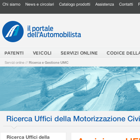
Chi siamo
News e circolari
Catalogo prodotti
Assistenza
Contatti
PATENTI
VEICOLI
SERVIZI ONLINE
CODICE DELL
Servizi online
//
Ricerca e Gestione UMC
Ricerca Uffici della Motorizzazione Civi
Ricerca Uffici della