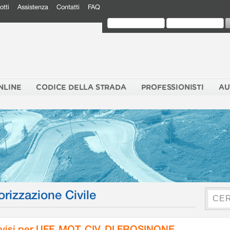
otti
Assistenza
Contatti
FAQ
NLINE
CODICE DELLA STRADA
PROFESSIONISTI
AU
orizzazione Civile
visi per UFF. MOT. CIV. DI FROSINONE