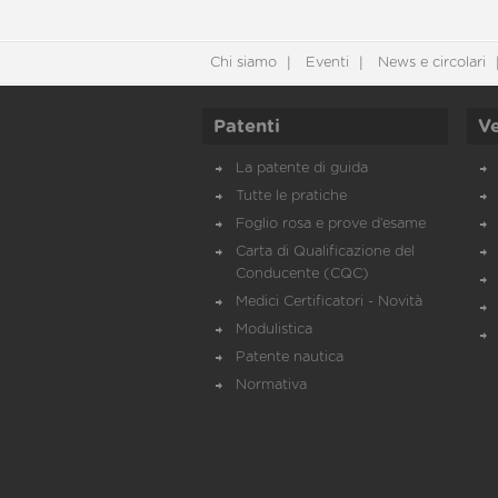
Chi siamo
Eventi
News e circolari
Patenti
Ve
La patente di guida
Tutte le pratiche
Foglio rosa e prove d’esame
Carta di Qualificazione del
Conducente (CQC)
Medici Certificatori - Novità
Modulistica
Patente nautica
Normativa