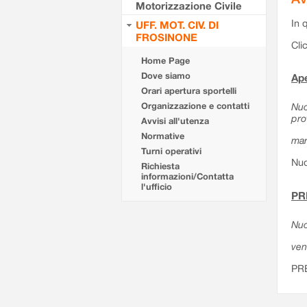
Motorizzazione Civile
In 
UFF. MOT. CIV. DI
FROSINONE
Cli
Home Page
Dove siamo
Ape
Orari apertura sportelli
Organizzazione e contatti
Nuo
pro
Avvisi all'utenza
Normative
mar
Turni operativi
Nuo
Richiesta
informazioni/Contatta
l'ufficio
PR
Nuo
ven
PR