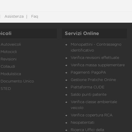
Assistenza
Faq
icoli
Servizi Online
Autoveicoli
Monopattini - Contrassegno
identificativo
Motocicli
Verifica revisioni effettuate
Revisioni
Verifica massa supplementare
Collaudi
Pagamenti PagoPA
Modulistica
Gestione Pratiche Online
Documento Unico
Piattaforma CUDE
STED
Saldo punti patente
Verifica classe ambientale
veicolo
Verifica copertura RCA
Neopatentati
Ricerca Uffici della