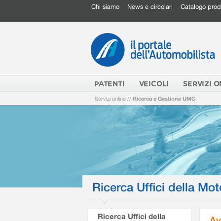
Chi siamo
News e circolari
Catalogo prod
PATENTI
VEICOLI
SERVIZI O
Servizi online
//
Ricerca e Gestione UMC
Ricerca Uffici della Mot
Ricerca Uffici della
Av