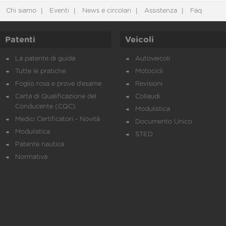
Chi siamo
Eventi
News e circolari
Assistenza
Faq
Patenti
Veicoli
La patente di guida
Autoveicoli
Tutte le pratiche
Motocicli
Foglio rosa e prove d’esame
Revisioni
Carta di Qualificazione del
Collaudi
Conducente (CQC)
Modulistica
Medici Certificatori - Novità
Documento Unico
Modulistica
STED
Patente nautica
Normativa