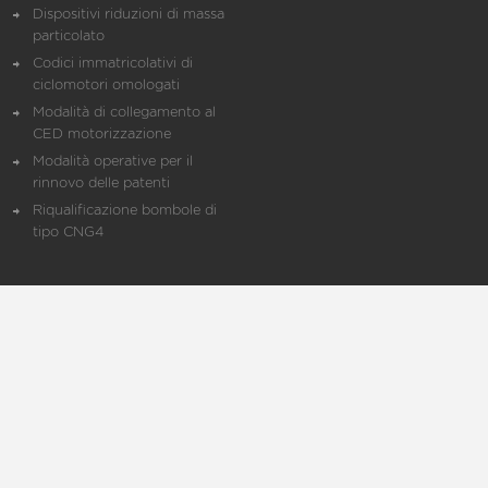
Dispositivi riduzioni di massa
particolato
Codici immatricolativi di
ciclomotori omologati
Modalità di collegamento al
CED motorizzazione
Modalità operative per il
rinnovo delle patenti
Riqualificazione bombole di
tipo CNG4