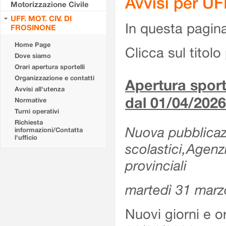
Avvisi per U
Motorizzazione Civile
UFF. MOT. CIV. DI
In questa pagina 
FROSINONE
Home Page
Clicca sul titolo 
Dove siamo
Orari apertura sportelli
Organizzazione e contatti
Apertura sporte
Avvisi all'utenza
dal 01/04/2026
Normative
Turni operativi
Richiesta
Nuova pubblicazio
informazioni/Contatta
l'ufficio
scolastici,Agenz
provinciali
martedì 31 marz
Nuovi giorni e or