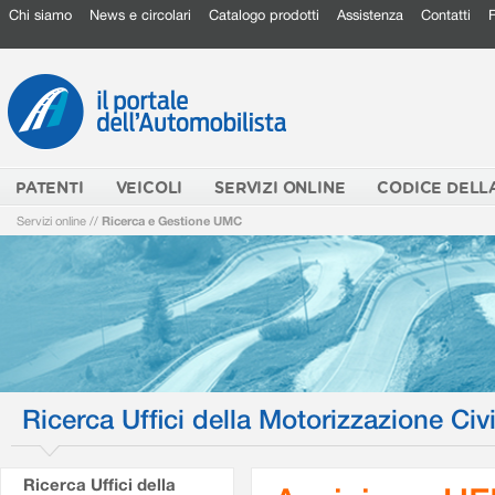
Chi siamo
News e circolari
Catalogo prodotti
Assistenza
Contatti
PATENTI
VEICOLI
SERVIZI ONLINE
CODICE DELL
Servizi online
//
Ricerca e Gestione UMC
Ricerca Uffici della Motorizzazione Civi
Ricerca Uffici della