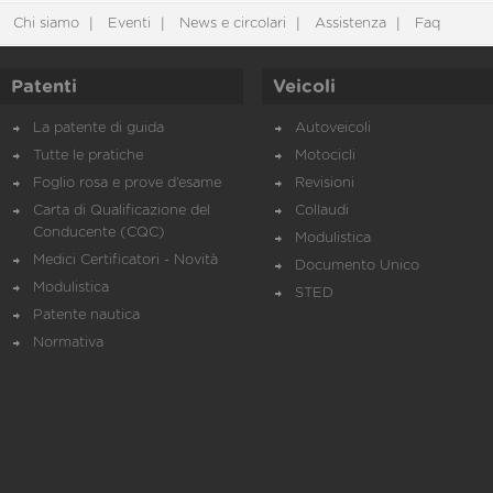
Chi siamo
Eventi
News e circolari
Assistenza
Faq
Patenti
Veicoli
La patente di guida
Autoveicoli
Tutte le pratiche
Motocicli
Foglio rosa e prove d’esame
Revisioni
Carta di Qualificazione del
Collaudi
Conducente (CQC)
Modulistica
Medici Certificatori - Novità
Documento Unico
Modulistica
STED
Patente nautica
Normativa