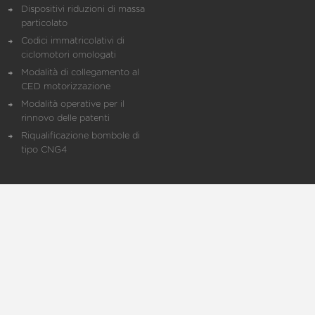
Dispositivi riduzioni di massa
particolato
Codici immatricolativi di
ciclomotori omologati
Modalità di collegamento al
CED motorizzazione
Modalità operative per il
rinnovo delle patenti
Riqualificazione bombole di
tipo CNG4