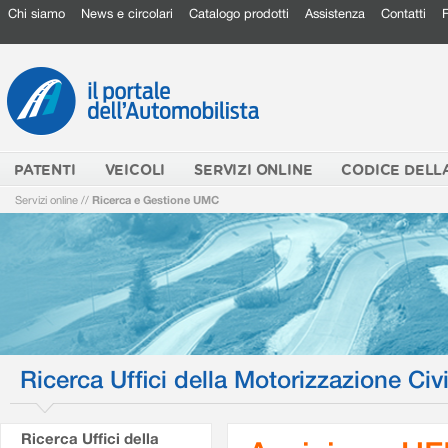
Chi siamo
News e circolari
Catalogo prodotti
Assistenza
Contatti
PATENTI
VEICOLI
SERVIZI ONLINE
CODICE DELL
Servizi online
//
Ricerca e Gestione UMC
Ricerca Uffici della Motorizzazione Civi
Ricerca Uffici della