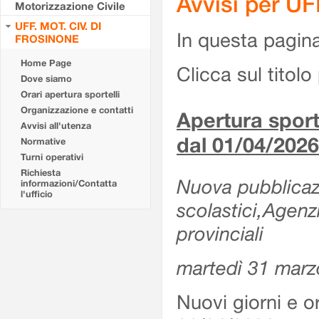
Avvisi per U
Motorizzazione Civile
UFF. MOT. CIV. DI
In questa pagina 
FROSINONE
Home Page
Clicca sul titolo 
Dove siamo
Orari apertura sportelli
Organizzazione e contatti
Apertura sporte
Avvisi all'utenza
dal 01/04/2026
Normative
Turni operativi
Richiesta
Nuova pubblicazio
informazioni/Contatta
l'ufficio
scolastici,Agenz
provinciali
martedì 31 marz
Nuovi giorni e or