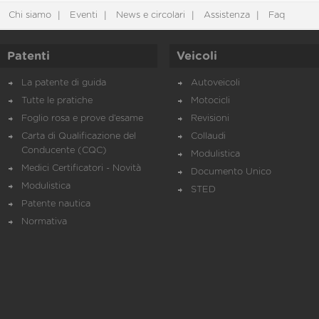
Chi siamo
Eventi
News e circolari
Assistenza
Faq
Patenti
Veicoli
La patente di guida
Autoveicoli
Tutte le pratiche
Motocicli
Foglio rosa e prove d’esame
Revisioni
Carta di Qualificazione del
Collaudi
Conducente (CQC)
Modulistica
Medici Certificatori - Novità
Documento Unico
Modulistica
STED
Patente nautica
Normativa