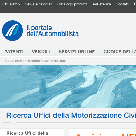
Chi siamo
News e circolari
Catalogo prodotti
Assistenza
Contatti
PATENTI
VEICOLI
SERVIZI ONLINE
CODICE DELL
Servizi online
//
Ricerca e Gestione UMC
Ricerca Uffici della Motorizzazione Civi
Ricerca Uffici della