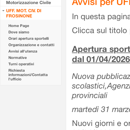
Avvisi per U
Motorizzazione Civile
UFF. MOT. CIV. DI
In questa pagina 
FROSINONE
Home Page
Clicca sul titolo 
Dove siamo
Orari apertura sportelli
Organizzazione e contatti
Apertura sporte
Avvisi all'utenza
dal 01/04/2026
Normative
Turni operativi
Richiesta
Nuova pubblicazio
informazioni/Contatta
l'ufficio
scolastici,Agenz
provinciali
martedì 31 marz
Nuovi giorni e or