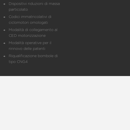
Dispositivi riduzioni di massa
particolato
Codici immatricolativi di
ciclomotori omologati
Modalità di collegamento al
CED motorizzazione
Modalità operative per il
rinnovo delle patenti
Riqualificazione bombole di
tipo CNG4