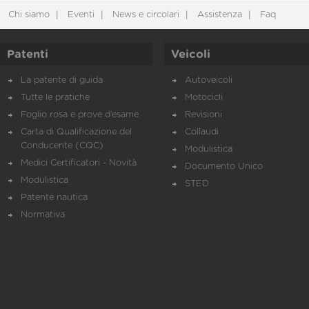
Chi siamo
Eventi
News e circolari
Assistenza
Faq
Patenti
Veicoli
La patente di guida
Autoveicoli
Tutte le pratiche
Motocicli
Foglio rosa e prove d’esame
Revisioni
Carta di Qualificazione del
Collaudi
Conducente (CQC)
Modulistica
Medici Certificatori - Novità
Documento Unico
Modulistica
STED
Patente nautica
Normativa