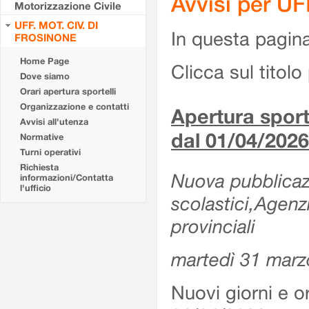
Avvisi per U
Motorizzazione Civile
UFF. MOT. CIV. DI
In questa pagina 
FROSINONE
Home Page
Clicca sul titolo 
Dove siamo
Orari apertura sportelli
Organizzazione e contatti
Apertura sporte
Avvisi all'utenza
dal 01/04/2026
Normative
Turni operativi
Richiesta
Nuova pubblicazio
informazioni/Contatta
l'ufficio
scolastici,Agenz
provinciali
martedì 31 marz
Nuovi giorni e or