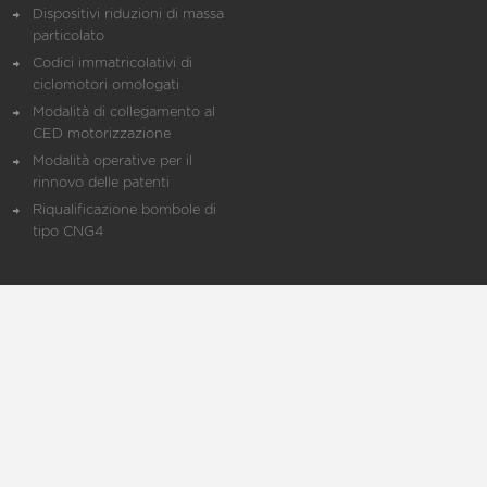
Dispositivi riduzioni di massa
particolato
Codici immatricolativi di
ciclomotori omologati
Modalità di collegamento al
CED motorizzazione
Modalità operative per il
rinnovo delle patenti
Riqualificazione bombole di
tipo CNG4