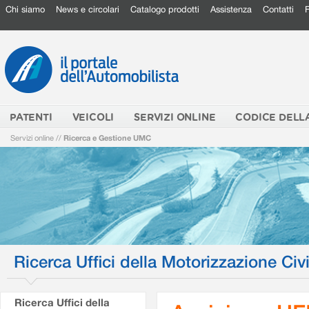
Chi siamo
News e circolari
Catalogo prodotti
Assistenza
Contatti
PATENTI
VEICOLI
SERVIZI ONLINE
CODICE DELL
Servizi online
//
Ricerca e Gestione UMC
Ricerca Uffici della Motorizzazione Civi
Ricerca Uffici della