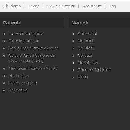
Chi siamo
Eventi
News e circolari
Assistenza
Faq
Patenti
Veicoli
La patente di guida
Autoveicoli
Tutte le pratiche
Motocicli
Foglio rosa e prove d’esame
Revisioni
Carta di Qualificazione del
Collaudi
Conducente (CQC)
Modulistica
Medici Certificatori - Novità
Documento Unico
Modulistica
STED
Patente nautica
Normativa