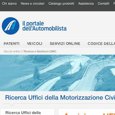
Chi siamo
News e circolari
Catalogo prodotti
Assistenza
Contatti
PATENTI
VEICOLI
SERVIZI ONLINE
CODICE DELL
Servizi online
//
Ricerca e Gestione UMC
Ricerca Uffici della Motorizzazione Civi
Ricerca Uffici della