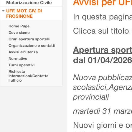
Avvisi per U
Motorizzazione Civile
UFF. MOT. CIV. DI
In questa pagina 
FROSINONE
Home Page
Clicca sul titolo 
Dove siamo
Orari apertura sportelli
Organizzazione e contatti
Apertura sporte
Avvisi all'utenza
dal 01/04/2026
Normative
Turni operativi
Richiesta
Nuova pubblicazio
informazioni/Contatta
l'ufficio
scolastici,Agenz
provinciali
martedì 31 marz
Nuovi giorni e or