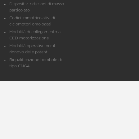
Dispositivi riduzioni di massa
particolato
Codici immatricolativi di
ciclomotori omologati
Modalità di collegamento al
CED motorizzazione
Modalità operative per il
rinnovo delle patenti
Riqualificazione bombole di
tipo CNG4