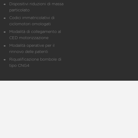
Dispositivi riduzioni di massa
particolato
Codici immatricolativi di
ciclomotori omologati
Modalità di collegamento al
CED motorizzazione
Modalità operative per il
rinnovo delle patenti
Riqualificazione bombole di
tipo CNG4