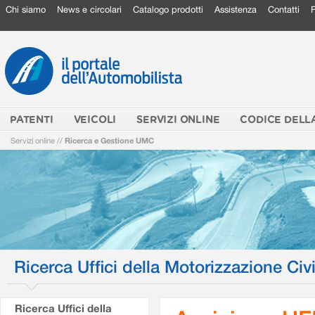
Chi siamo
News e circolari
Catalogo prodotti
Assistenza
Contatti
PATENTI
VEICOLI
SERVIZI ONLINE
CODICE DELL
Servizi online
//
Ricerca e Gestione UMC
Ricerca Uffici della Motorizzazione Civi
Ricerca Uffici della