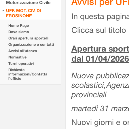
Avvisi per U
Motorizzazione Civile
UFF. MOT. CIV. DI
In questa pagina 
FROSINONE
Home Page
Clicca sul titolo 
Dove siamo
Orari apertura sportelli
Organizzazione e contatti
Apertura sporte
Avvisi all'utenza
dal 01/04/2026
Normative
Turni operativi
Richiesta
Nuova pubblicazio
informazioni/Contatta
l'ufficio
scolastici,Agenz
provinciali
martedì 31 marz
Nuovi giorni e or