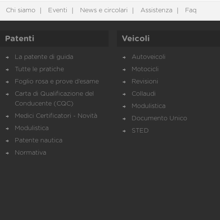
Chi siamo
Eventi
News e circolari
Assistenza
Faq
Patenti
Veicoli
La patente di guida
Autoveicoli
Tutte le pratiche
Motocicli
Foglio rosa e prove d’esame
Revisioni
Carta di Qualificazione del
Collaudi
Conducente (CQC)
Modulistica
Medici Certificatori - Novità
Documento Unico
Modulistica
STED
Patente nautica
Normativa