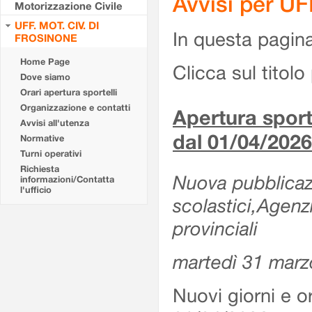
Avvisi per U
Motorizzazione Civile
UFF. MOT. CIV. DI
In questa pagina 
FROSINONE
Home Page
Clicca sul titolo 
Dove siamo
Orari apertura sportelli
Organizzazione e contatti
Apertura sporte
Avvisi all'utenza
dal 01/04/2026
Normative
Turni operativi
Richiesta
Nuova pubblicazio
informazioni/Contatta
l'ufficio
scolastici,Agenz
provinciali
martedì 31 marz
Nuovi giorni e or