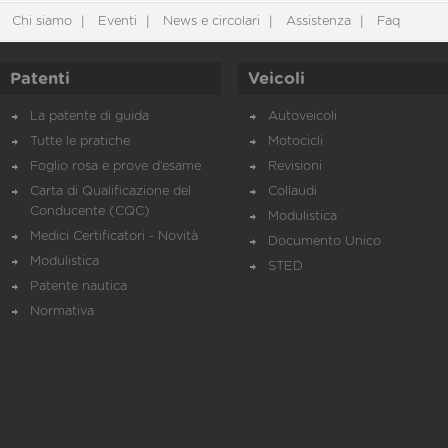
Chi siamo
Eventi
News e circolari
Assistenza
Faq
Patenti
Veicoli
La patente di guida
Autoveicoli
Tutte le pratiche
Motocicli
Foglio rosa e prove d’esame
Revisioni
Carta di Qualificazione del
Collaudi
Conducente (CQC)
Modulistica
Medici Certificatori - Novità
Documento Unico
Modulistica
STED
Patente nautica
Normativa