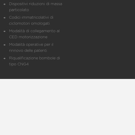
Dispositivi riduzioni di massa
particolato
Codici immatricolativi di
ciclomotori omologati
Modalità di collegamento al
CED motorizzazione
Modalità operative per il
rinnovo delle patenti
Riqualificazione bombole di
tipo CNG4