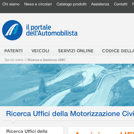
Chi siamo
News e circolari
Catalogo prodotti
Assistenza
Contatti
PATENTI
VEICOLI
SERVIZI ONLINE
CODICE DELL
Servizi online
//
Ricerca e Gestione UMC
Ricerca Uffici della Motorizzazione Civi
Ricerca Uffici della