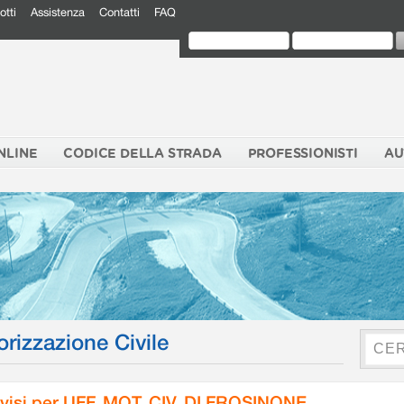
otti
Assistenza
Contatti
FAQ
NLINE
CODICE DELLA STRADA
PROFESSIONISTI
AU
orizzazione Civile
visi per UFF. MOT. CIV. DI FROSINONE