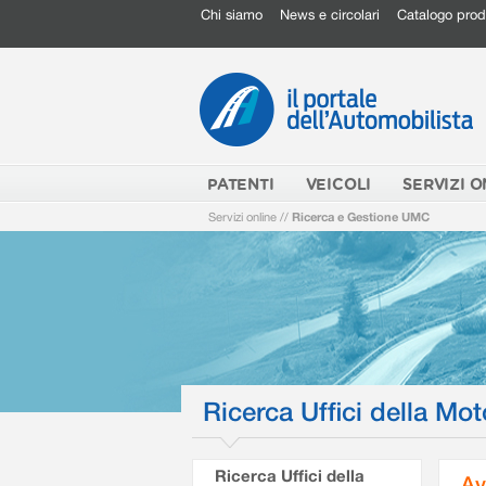
Chi siamo
News e circolari
Catalogo prod
PATENTI
VEICOLI
SERVIZI O
Servizi online
//
Ricerca e Gestione UMC
Ricerca Uffici della Mot
Ricerca Uffici della
Av