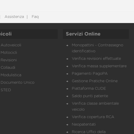
Assistenza
Faq
icoli
Servizi Online
Autoveicoli
Monopattini - Contrassegno
identificativo
Motocicli
Verifica revisioni effettuate
Revisioni
Verifica massa supplementare
Collaudi
Pagamenti PagoPA
Modulistica
Gestione Pratiche Online
Documento Unico
Piattaforma CUDE
STED
Saldo punti patente
Verifica classe ambientale
veicolo
Verifica copertura RCA
Neopatentati
Ricerca Uffici della