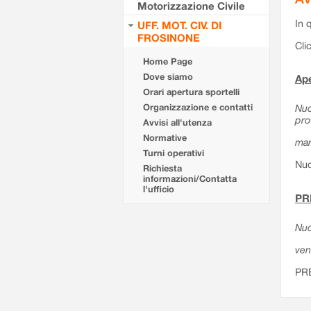
Motorizzazione Civile
In 
UFF. MOT. CIV. DI
FROSINONE
Cli
Home Page
Dove siamo
Ape
Orari apertura sportelli
Organizzazione e contatti
Nuo
pro
Avvisi all'utenza
Normative
mar
Turni operativi
Nuo
Richiesta
informazioni/Contatta
l'ufficio
PR
Nuo
ven
PR