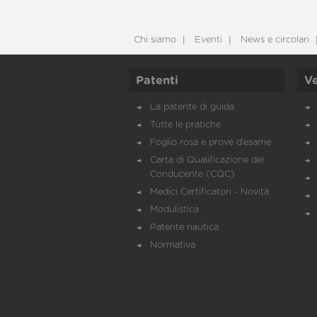
Chi siamo
Eventi
News e circolari
Patenti
Ve
La patente di guida
Tutte le pratiche
Foglio rosa e prove d’esame
Carta di Qualificazione del
Conducente (CQC)
Medici Certificatori - Novità
Modulistica
Patente nautica
Normativa