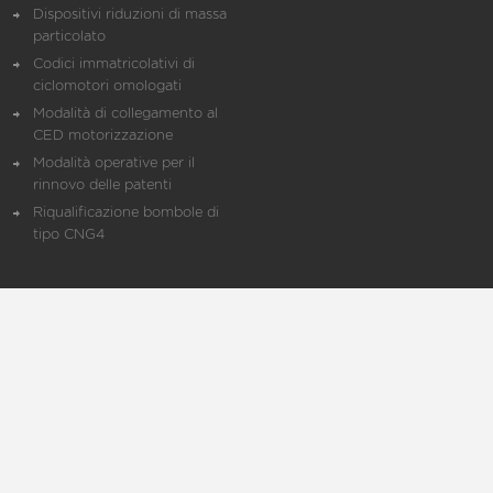
Dispositivi riduzioni di massa
particolato
Codici immatricolativi di
ciclomotori omologati
Modalità di collegamento al
CED motorizzazione
Modalità operative per il
rinnovo delle patenti
Riqualificazione bombole di
tipo CNG4