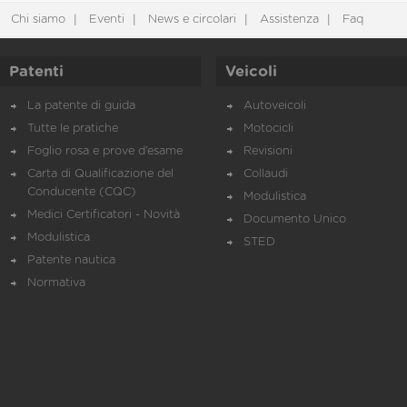
Chi siamo
Eventi
News e circolari
Assistenza
Faq
Patenti
Veicoli
La patente di guida
Autoveicoli
Tutte le pratiche
Motocicli
Foglio rosa e prove d’esame
Revisioni
Carta di Qualificazione del
Collaudi
Conducente (CQC)
Modulistica
Medici Certificatori - Novità
Documento Unico
Modulistica
STED
Patente nautica
Normativa