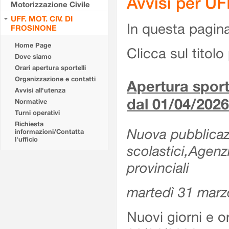
Avvisi per U
Motorizzazione Civile
UFF. MOT. CIV. DI
In questa pagina 
FROSINONE
Home Page
Clicca sul titolo 
Dove siamo
Orari apertura sportelli
Organizzazione e contatti
Apertura sporte
Avvisi all'utenza
dal 01/04/2026
Normative
Turni operativi
Richiesta
Nuova pubblicazio
informazioni/Contatta
l'ufficio
scolastici,Agenz
provinciali
martedì 31 marz
Nuovi giorni e or