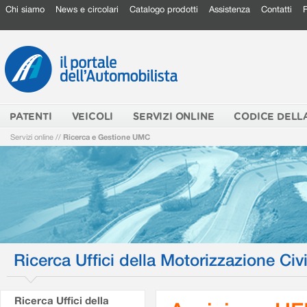
Chi siamo
News e circolari
Catalogo prodotti
Assistenza
Contatti
PATENTI
VEICOLI
SERVIZI ONLINE
CODICE DELL
Servizi online
//
Ricerca e Gestione UMC
Ricerca Uffici della Motorizzazione Civi
Ricerca Uffici della