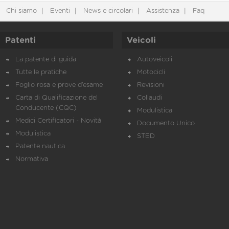
Chi siamo
Eventi
News e circolari
Assistenza
Faq
Patenti
Veicoli
La patente di guida
Autoveicoli
Tutte le pratiche
Motocicli
Foglio rosa e prove d’esame
Revisioni
Carta di Qualificazione del
Collaudi
Conducente (CQC)
Modulistica
Medici Certificatori - Novità
Documento Unico
Modulistica
STED
Patente nautica
Normativa