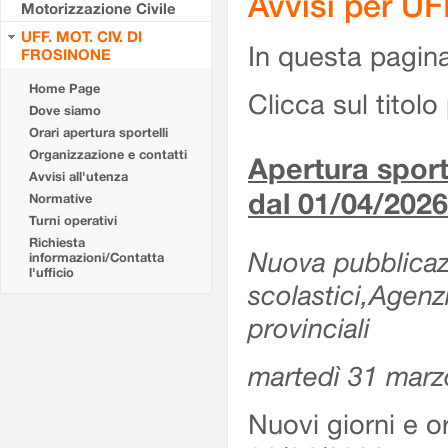
Avvisi per U
Motorizzazione Civile
UFF. MOT. CIV. DI
In questa pagina 
FROSINONE
Home Page
Clicca sul titolo 
Dove siamo
Orari apertura sportelli
Organizzazione e contatti
Apertura sporte
Avvisi all'utenza
dal 01/04/2026
Normative
Turni operativi
Richiesta
Nuova pubblicazio
informazioni/Contatta
l'ufficio
scolastici,Agenz
provinciali
martedì 31 marz
Nuovi giorni e or