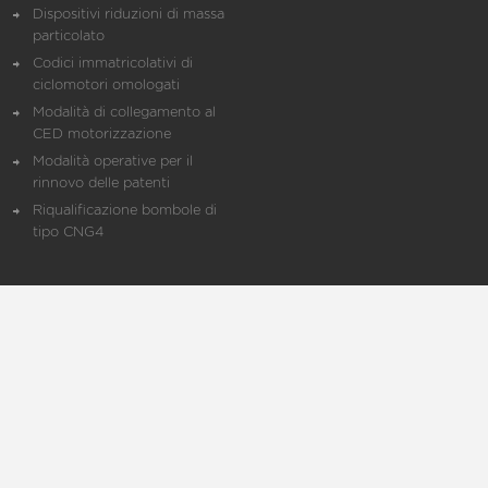
Dispositivi riduzioni di massa
particolato
Codici immatricolativi di
ciclomotori omologati
Modalità di collegamento al
CED motorizzazione
Modalità operative per il
rinnovo delle patenti
Riqualificazione bombole di
tipo CNG4