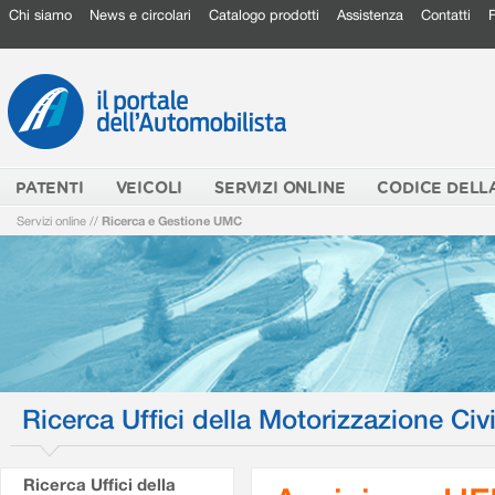
Chi siamo
News e circolari
Catalogo prodotti
Assistenza
Contatti
PATENTI
VEICOLI
SERVIZI ONLINE
CODICE DELL
Servizi online
//
Ricerca e Gestione UMC
Ricerca Uffici della Motorizzazione Civi
Ricerca Uffici della