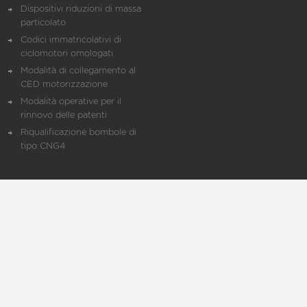
Dispositivi riduzioni di massa
particolato
Codici immatricolativi di
ciclomotori omologati
Modalità di collegamento al
CED motorizzazione
Modalità operative per il
rinnovo delle patenti
Riqualificazione bombole di
tipo CNG4