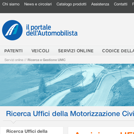
Chi siamo
News e circolari
Catalogo prodotti
Assistenza
Contatti
PATENTI
VEICOLI
SERVIZI ONLINE
CODICE DELL
Servizi online
//
Ricerca e Gestione UMC
Ricerca Uffici della Motorizzazione Civi
Ricerca Uffici della