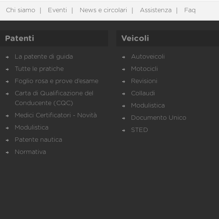
Chi siamo
Eventi
News e circolari
Assistenza
Faq
Patenti
Veicoli
La patente di guida
Autoveicoli
Tutte le pratiche
Motocicli
Foglio rosa e prove d’esame
Revisioni
Carta di Qualificazione del
Collaudi
Conducente (CQC)
Modulistica
Medici Certificatori - Novità
Documento Unico
Modulistica
STED
Patente nautica
Normativa