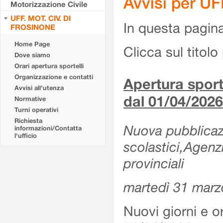
Avvisi per U
Motorizzazione Civile
UFF. MOT. CIV. DI
In questa pagina 
FROSINONE
Home Page
Clicca sul titolo 
Dove siamo
Orari apertura sportelli
Organizzazione e contatti
Apertura sporte
Avvisi all'utenza
dal 01/04/2026
Normative
Turni operativi
Richiesta
Nuova pubblicazio
informazioni/Contatta
l'ufficio
scolastici,Agenz
provinciali
martedì 31 marz
Nuovi giorni e or