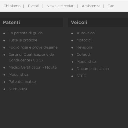
Chi siamo
Eventi
News e circolari
Assistenza
Faq
Patenti
Veicoli
La patente di guida
Autoveicoli
Tutte le pratiche
Motocicli
Foglio rosa e prove d’esame
Revisioni
Carta di Qualificazione del
Collaudi
Conducente (CQC)
Modulistica
Medici Certificatori - Novità
Documento Unico
Modulistica
STED
Patente nautica
Normativa