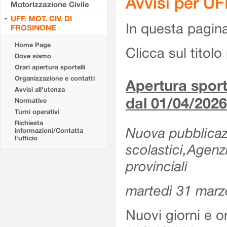
Avvisi per U
Motorizzazione Civile
UFF. MOT. CIV. DI
In questa pagina 
FROSINONE
Home Page
Clicca sul titolo 
Dove siamo
Orari apertura sportelli
Organizzazione e contatti
Apertura sporte
Avvisi all'utenza
dal 01/04/2026
Normative
Turni operativi
Richiesta
Nuova pubblicazio
informazioni/Contatta
l'ufficio
scolastici,Agenz
provinciali
martedì 31 marz
Nuovi giorni e or