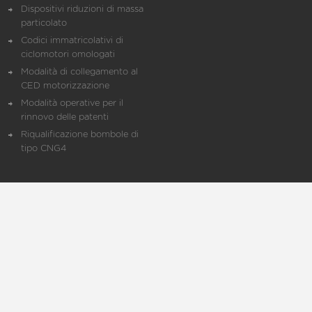
Dispositivi riduzioni di massa
particolato
Codici immatricolativi di
ciclomotori omologati
Modalità di collegamento al
CED motorizzazione
Modalità operative per il
rinnovo delle patenti
Riqualificazione bombole di
tipo CNG4