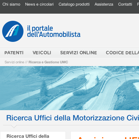
Chi siamo
News e circolari
Catalogo prodotti
Assistenza
Contatti
PATENTI
VEICOLI
SERVIZI ONLINE
CODICE DELL
Servizi online
//
Ricerca e Gestione UMC
Ricerca Uffici della Motorizzazione Civi
Ricerca Uffici della