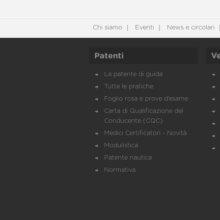
Chi siamo
Eventi
News e circolari
Patenti
Ve
La patente di guida
Tutte le pratiche
Foglio rosa e prove d’esame
Carta di Qualificazione del
Conducente (CQC)
Medici Certificatori - Novità
Modulistica
Patente nautica
Normativa