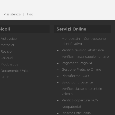
Assistenza
Faq
icoli
Servizi Online
Autoveicoli
Monopattini - Contrassegno
identificativo
Motocicli
Verifica revisioni effettuate
Revisioni
Verifica massa supplementare
Collaudi
Pagamenti PagoPA
Modulistica
Gestione Pratiche Online
Documento Unico
Piattaforma CUDE
STED
Saldo punti patente
Verifica classe ambientale
veicolo
Verifica copertura RCA
Neopatentati
Ricerca Uffici della