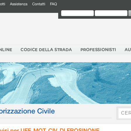
otti
Assistenza
Contatti
FAQ
NLINE
CODICE DELLA STRADA
PROFESSIONISTI
AU
orizzazione Civile
visi per UFF. MOT. CIV. DI FROSINONE