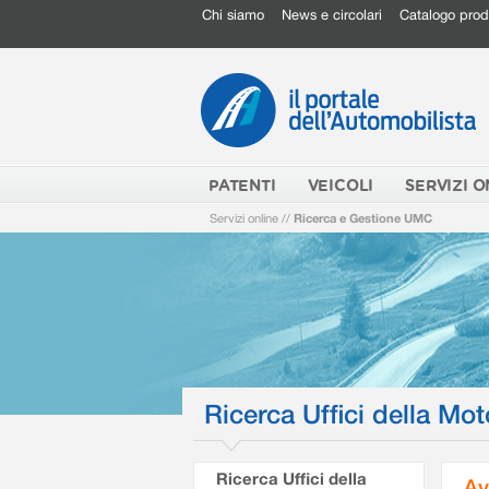
Chi siamo
News e circolari
Catalogo prod
PATENTI
VEICOLI
SERVIZI O
Servizi online
//
Ricerca e Gestione UMC
Ricerca Uffici della Mot
Ricerca Uffici della
Av