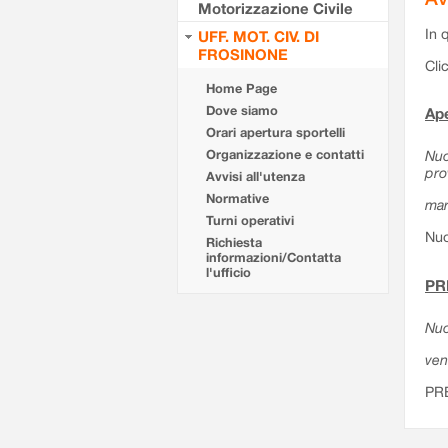
Motorizzazione Civile
In 
UFF. MOT. CIV. DI
FROSINONE
Cli
Home Page
Dove siamo
Ape
Orari apertura sportelli
Organizzazione e contatti
Nuo
pro
Avvisi all'utenza
Normative
mar
Turni operativi
Nuo
Richiesta
informazioni/Contatta
l'ufficio
PR
Nuo
ven
PR