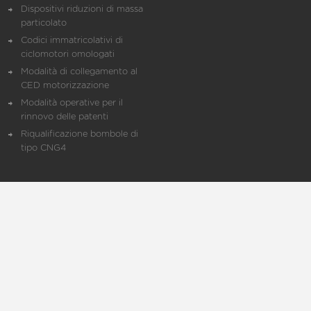
Dispositivi riduzioni di massa
particolato
Codici immatricolativi di
ciclomotori omologati
Modalità di collegamento al
CED motorizzazione
Modalità operative per il
rinnovo delle patenti
Riqualificazione bombole di
tipo CNG4