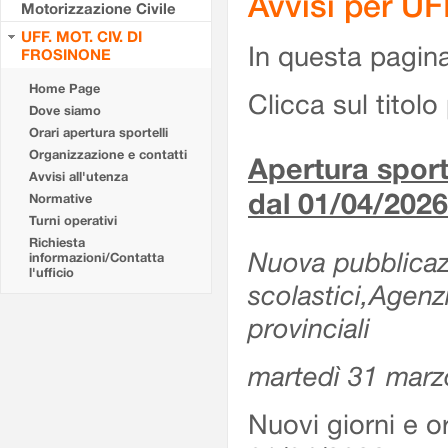
Avvisi per U
Motorizzazione Civile
UFF. MOT. CIV. DI
In questa pagina 
FROSINONE
Home Page
Clicca sul titolo 
Dove siamo
Orari apertura sportelli
Organizzazione e contatti
Apertura sporte
Avvisi all'utenza
dal 01/04/2026
Normative
Turni operativi
Richiesta
Nuova pubblicazio
informazioni/Contatta
l'ufficio
scolastici,Agenz
provinciali
martedì 31 marz
Nuovi giorni e or