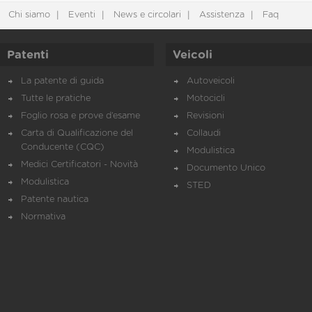
Chi siamo
Eventi
News e circolari
Assistenza
Faq
Patenti
Veicoli
La patente di guida
Autoveicoli
Tutte le pratiche
Motocicli
Foglio rosa e prove d’esame
Revisioni
Carta di Qualificazione del
Collaudi
Conducente (CQC)
Modulistica
Medici Certificatori - Novità
Documento Unico
Modulistica
STED
Patente nautica
Normativa