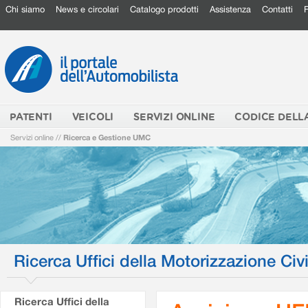
Chi siamo
News e circolari
Catalogo prodotti
Assistenza
Contatti
PATENTI
VEICOLI
SERVIZI ONLINE
CODICE DELL
Servizi online
//
Ricerca e Gestione UMC
Ricerca Uffici della Motorizzazione Civi
Ricerca Uffici della