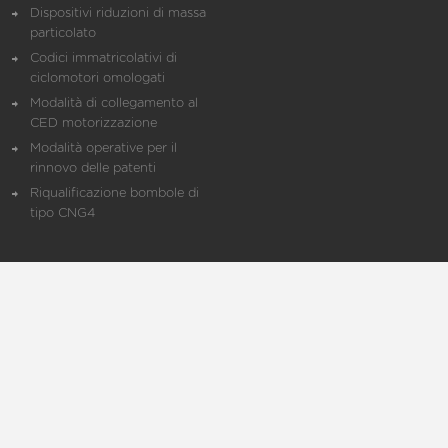
Dispositivi riduzioni di massa
particolato
Codici immatricolativi di
ciclomotori omologati
Modalità di collegamento al
CED motorizzazione
Modalità operative per il
rinnovo delle patenti
Riqualificazione bombole di
tipo CNG4