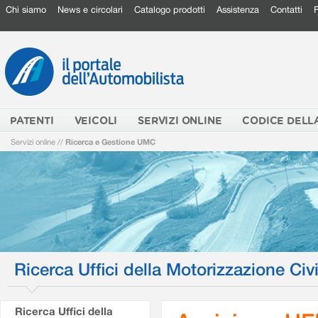
Chi siamo
News e circolari
Catalogo prodotti
Assistenza
Contatti
PATENTI
VEICOLI
SERVIZI ONLINE
CODICE DELL
Servizi online
//
Ricerca e Gestione UMC
Ricerca Uffici della Motorizzazione Civi
Ricerca Uffici della