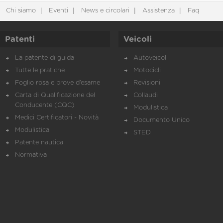
Chi siamo
Eventi
News e circolari
Assistenza
Faq
Patenti
Veicoli
La patente di guida
Autoveicoli
Tutte le pratiche
Motocicli
Foglio rosa e prove d’esame
Revisioni
Carta di Qualificazione del
Collaudi
Conducente (CQC)
Modulistica
Medici Certificatori - Novità
Documento Unico
Modulistica
STED
Patente nautica
Normativa