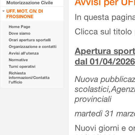
Avvisi per U
Motorizzazione Civile
UFF. MOT. CIV. DI
In questa pagina 
FROSINONE
Home Page
Clicca sul titolo 
Dove siamo
Orari apertura sportelli
Organizzazione e contatti
Apertura sporte
Avvisi all'utenza
dal 01/04/2026
Normative
Turni operativi
Richiesta
Nuova pubblicazio
informazioni/Contatta
l'ufficio
scolastici,Agenz
provinciali
martedì 31 marz
Nuovi giorni e or