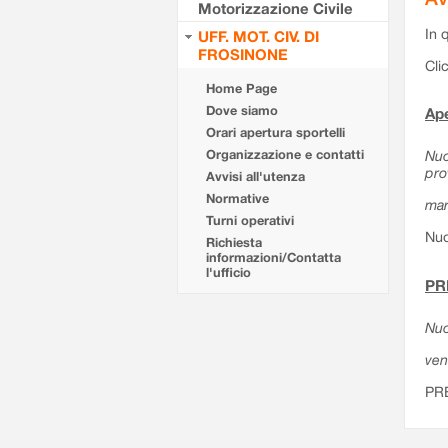
Motorizzazione Civile
In 
UFF. MOT. CIV. DI
FROSINONE
Cli
Home Page
Dove siamo
Ape
Orari apertura sportelli
Organizzazione e contatti
Nuo
pro
Avvisi all'utenza
Normative
mar
Turni operativi
Nuo
Richiesta
informazioni/Contatta
l'ufficio
PR
Nuo
ven
PR