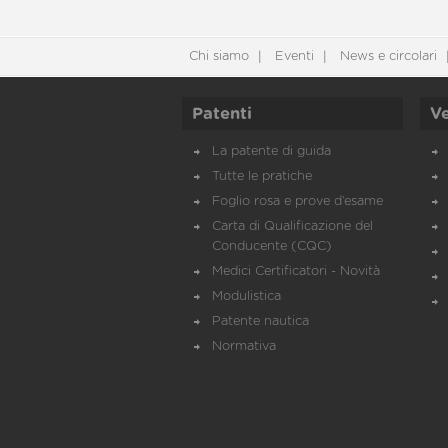
Chi siamo
Eventi
News e circolari
Patenti
Ve
La patente di guida
Tutte le pratiche
Foglio rosa e prove d’esame
Carta di Qualificazione del
Conducente (CQC)
Medici Certificatori - Novità
Modulistica
Patente nautica
Normativa