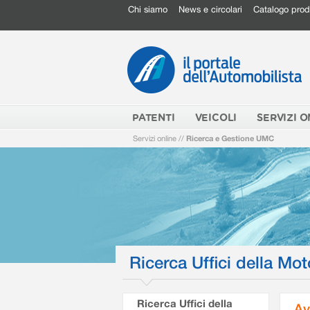
Chi siamo
News e circolari
Catalogo prod
PATENTI
VEICOLI
SERVIZI O
Servizi online
//
Ricerca e Gestione UMC
Ricerca Uffici della Mot
Ricerca Uffici della
Av