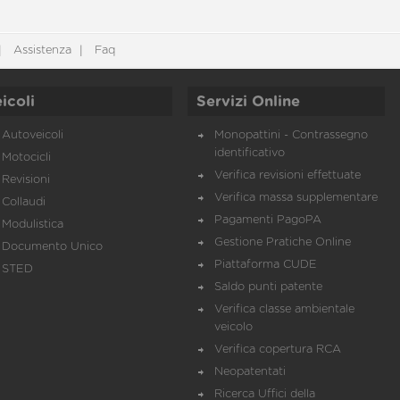
Assistenza
Faq
icoli
Servizi Online
Autoveicoli
Monopattini - Contrassegno
identificativo
Motocicli
Verifica revisioni effettuate
Revisioni
Verifica massa supplementare
Collaudi
Pagamenti PagoPA
Modulistica
Gestione Pratiche Online
Documento Unico
Piattaforma CUDE
STED
Saldo punti patente
Verifica classe ambientale
veicolo
Verifica copertura RCA
Neopatentati
Ricerca Uffici della