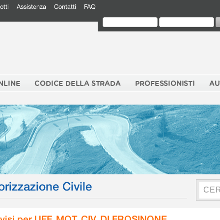
otti
Assistenza
Contatti
FAQ
NLINE
CODICE DELLA STRADA
PROFESSIONISTI
AU
orizzazione Civile
visi per UFF. MOT. CIV. DI FROSINONE