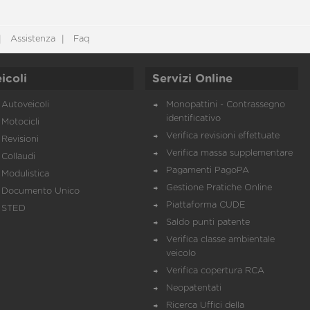
Assistenza
Faq
icoli
Servizi Online
Autoveicoli
Monopattini - Contrassegno
identificativo
Motocicli
Verifica revisioni effettuate
Revisioni
Verifica massa supplementare
Collaudi
Pagamenti PagoPA
Modulistica
Gestione Pratiche Online
Documento Unico
Piattaforma CUDE
STED
Saldo punti patente
Verifica classe ambientale
veicolo
Verifica copertura RCA
Neopatentati
Ricerca Uffici della