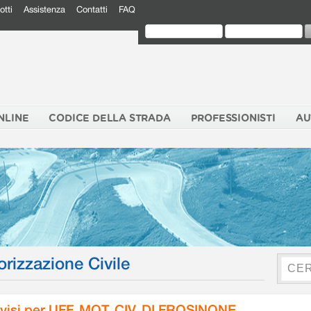
otti
Assistenza
Contatti
FAQ
NLINE
CODICE DELLA STRADA
PROFESSIONISTI
AU
orizzazione Civile
visi per UFF. MOT. CIV. DI FROSINONE