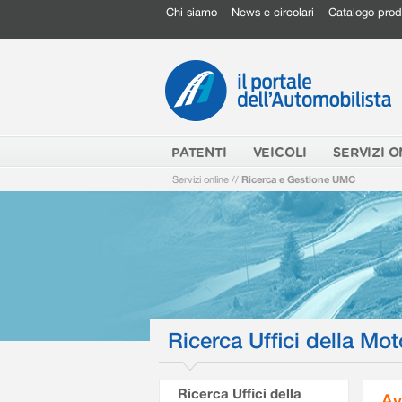
Chi siamo
News e circolari
Catalogo prod
PATENTI
VEICOLI
SERVIZI O
Servizi online
//
Ricerca e Gestione UMC
Ricerca Uffici della Mot
Ricerca Uffici della
Av