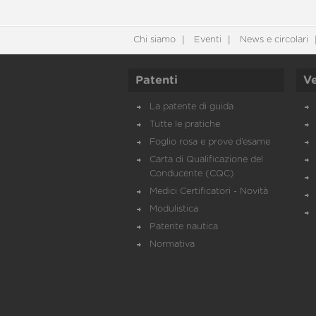
Chi siamo
Eventi
News e circolari
Patenti
Ve
La patente di guida
Tutte le pratiche
Foglio rosa e prove d’esame
Carta di Qualificazione del
Conducente (CQC)
Medici Certificatori - Novità
Modulistica
Patente nautica
Normativa