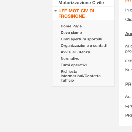
Motorizzazione Civile
In 
UFF. MOT. CIV. DI
FROSINONE
Cli
Home Page
Dove siamo
Ape
Orari apertura sportelli
Organizzazione e contatti
Nuo
pro
Avvisi all'utenza
Normative
mar
Turni operativi
Nuo
Richiesta
informazioni/Contatta
l'ufficio
PR
Nuo
ven
PR