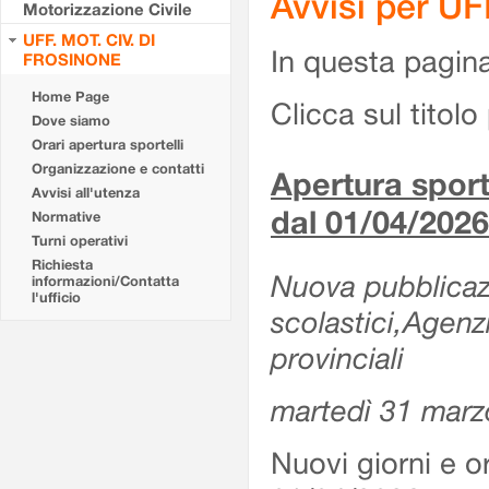
Avvisi per U
Motorizzazione Civile
UFF. MOT. CIV. DI
In questa pagina 
FROSINONE
Home Page
Clicca sul titolo 
Dove siamo
Orari apertura sportelli
Organizzazione e contatti
Apertura sporte
Avvisi all'utenza
dal 01/04/2026
Normative
Turni operativi
Richiesta
Nuova pubblicazio
informazioni/Contatta
l'ufficio
scolastici,Agenz
provinciali
martedì 31 marz
Nuovi giorni e or