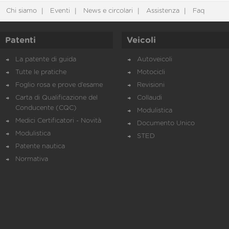
Chi siamo
Eventi
News e circolari
Assistenza
Faq
Patenti
Veicoli
La patente di guida
Autoveicoli
Tutte le pratiche
Motocicli
Foglio rosa e prove d’esame
Revisioni
Carta di Qualificazione del
Collaudi
Conducente (CQC)
Modulistica
Medici Certificatori - Novità
Documento Unico
Modulistica
STED
Patente nautica
Normativa