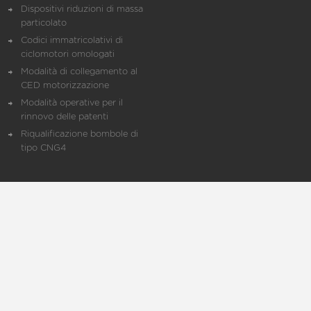
Dispositivi riduzioni di massa
particolato
Codici immatricolativi di
ciclomotori omologati
Modalità di collegamento al
CED motorizzazione
Modalità operative per il
rinnovo delle patenti
Riqualificazione bombole di
tipo CNG4