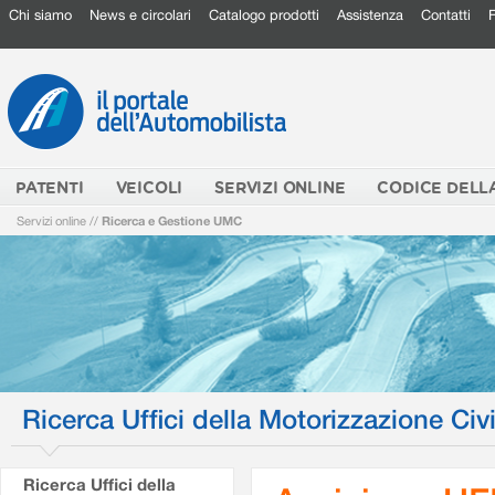
Chi siamo
News e circolari
Catalogo prodotti
Assistenza
Contatti
PATENTI
VEICOLI
SERVIZI ONLINE
CODICE DELL
Servizi online
//
Ricerca e Gestione UMC
Ricerca Uffici della Motorizzazione Civi
Ricerca Uffici della