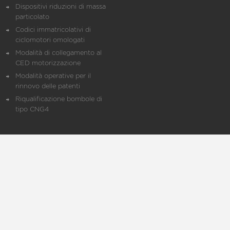
Dispositivi riduzioni di massa
particolato
Codici immatricolativi di
ciclomotori omologati
Modalità di collegamento al
CED motorizzazione
Modalità operative per il
rinnovo delle patenti
Riqualificazione bombole di
tipo CNG4