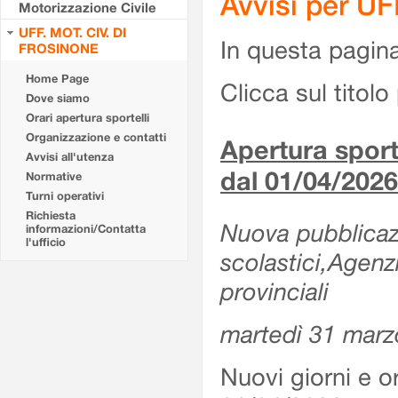
Avvisi per U
Motorizzazione Civile
UFF. MOT. CIV. DI
In questa pagina 
FROSINONE
Home Page
Clicca sul titolo 
Dove siamo
Orari apertura sportelli
Organizzazione e contatti
Apertura sporte
Avvisi all'utenza
dal 01/04/2026
Normative
Turni operativi
Richiesta
Nuova pubblicazio
informazioni/Contatta
l'ufficio
scolastici,Agenz
provinciali
martedì 31 marz
Nuovi giorni e or