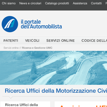
Chi siamo
News e circolari
Catalogo prodotti
Assistenza
Contatti
PATENTI
VEICOLI
SERVIZI ONLINE
CODICE DELL
Servizi online
//
Ricerca e Gestione UMC
Ricerca Uffici della Motorizzazione Civi
Ricerca Uffici della