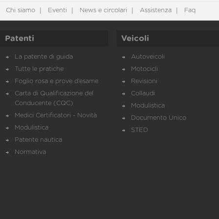
Chi siamo
Eventi
News e circolari
Assistenza
Faq
Patenti
Veicoli
La patente di guida
Autoveicoli
Tutte le pratiche
Motocicli
Foglio rosa e prove d’esame
Revisioni
Carta di Qualificazione del
Collaudi
Conducente (CQC)
Modulistica
Medici Certificatori - Novità
Documento Unico
Modulistica
STED
Patente nautica
Normativa