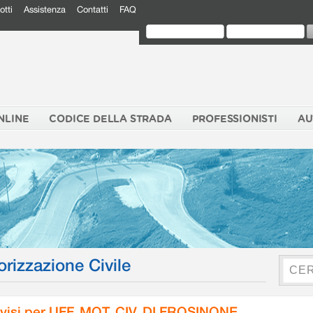
otti
Assistenza
Contatti
FAQ
NLINE
CODICE DELLA STRADA
PROFESSIONISTI
AU
orizzazione Civile
visi per UFF. MOT. CIV. DI FROSINONE