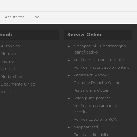
Assistenza
Faq
icoli
Servizi Online
Autoveicoli
Monopattini - Contrassegno
identificativo
Motocicli
Verifica revisioni effettuate
Revisioni
Verifica massa supplementare
Collaudi
Pagamenti PagoPA
Modulistica
Gestione Pratiche Online
Documento Unico
Piattaforma CUDE
STED
Saldo punti patente
Verifica classe ambientale
veicolo
Verifica copertura RCA
Neopatentati
Ricerca Uffici della