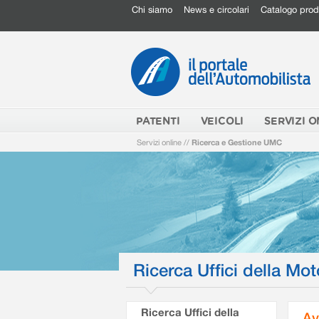
Chi siamo
News e circolari
Catalogo prod
PATENTI
VEICOLI
SERVIZI O
Servizi online
//
Ricerca e Gestione UMC
Ricerca Uffici della Mot
Ricerca Uffici della
Av