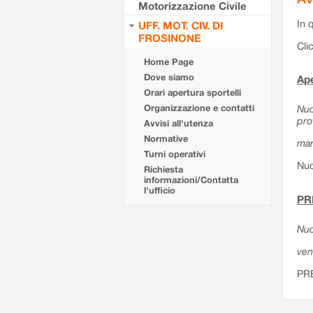
Motorizzazione Civile
In 
UFF. MOT. CIV. DI
FROSINONE
Cli
Home Page
Dove siamo
Ape
Orari apertura sportelli
Organizzazione e contatti
Nuo
pro
Avvisi all'utenza
Normative
mar
Turni operativi
Nuo
Richiesta
informazioni/Contatta
l'ufficio
PR
Nuo
ven
PR