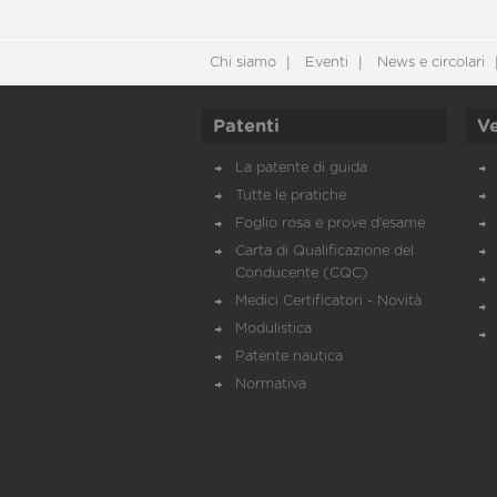
Chi siamo
Eventi
News e circolari
Patenti
Ve
La patente di guida
Tutte le pratiche
Foglio rosa e prove d’esame
Carta di Qualificazione del
Conducente (CQC)
Medici Certificatori - Novità
Modulistica
Patente nautica
Normativa