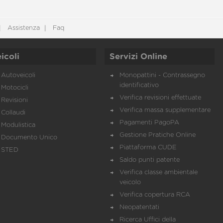
Assistenza
Faq
icoli
Servizi Online
Autoveicoli
Monopattini - Contrassegno
identificativo
Motocicli
Verifica revisioni effettuate
Revisioni
Verifica massa supplementare
Collaudi
Pagamenti PagoPA
Modulistica
Gestione Pratiche Online
Documento Unico
Piattaforma CUDE
STED
Saldo punti patente
Verifica classe ambientale
veicolo
Verifica copertura RCA
Neopatentati
Ricerca Uffici della