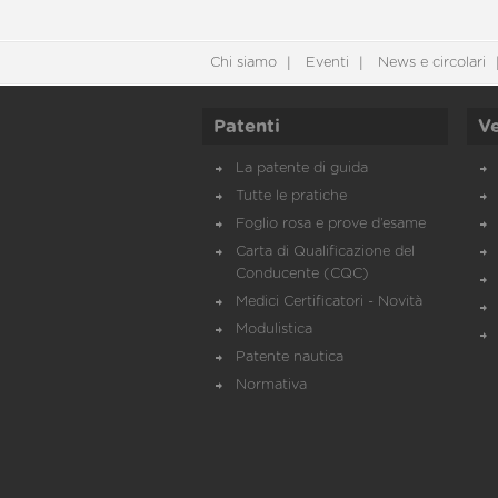
Chi siamo
Eventi
News e circolari
Patenti
Ve
La patente di guida
Tutte le pratiche
Foglio rosa e prove d’esame
Carta di Qualificazione del
Conducente (CQC)
Medici Certificatori - Novità
Modulistica
Patente nautica
Normativa