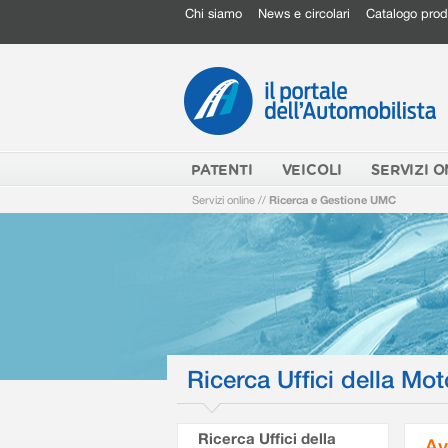
Chi siamo
News e circolari
Catalogo prod
PATENTI
VEICOLI
SERVIZI O
Servizi online
//
Ricerca e Gestione UMC
Ricerca Uffici della Mot
Ricerca Uffici della
Av