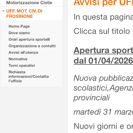
Avvisi per U
Motorizzazione Civile
UFF. MOT. CIV. DI
In questa pagina 
FROSINONE
Home Page
Clicca sul titolo 
Dove siamo
Orari apertura sportelli
Organizzazione e contatti
Apertura sporte
Avvisi all'utenza
dal 01/04/2026
Normative
Turni operativi
Richiesta
Nuova pubblicazio
informazioni/Contatta
l'ufficio
scolastici,Agenz
provinciali
martedì 31 marz
Nuovi giorni e or