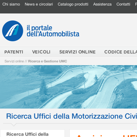
Chi siamo
News e circolari
Catalogo prodotti
Assistenza
Contatti
PATENTI
VEICOLI
SERVIZI ONLINE
CODICE DELL
Servizi online
//
Ricerca e Gestione UMC
Ricerca Uffici della Motorizzazione Civi
Ricerca Uffici della