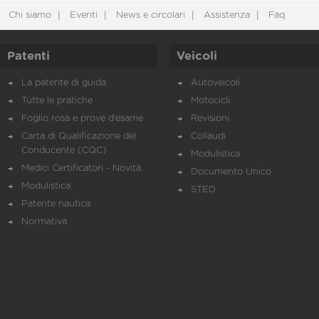
Chi siamo
Eventi
News e circolari
Assistenza
Faq
Patenti
Veicoli
La patente di guida
Autoveicoli
Tutte le pratiche
Motocicli
Foglio rosa e prove d’esame
Revisioni
Carta di Qualificazione del
Collaudi
Conducente (CQC)
Modulistica
Medici Certificatori - Novità
Documento Unico
Modulistica
STED
Patente nautica
Normativa