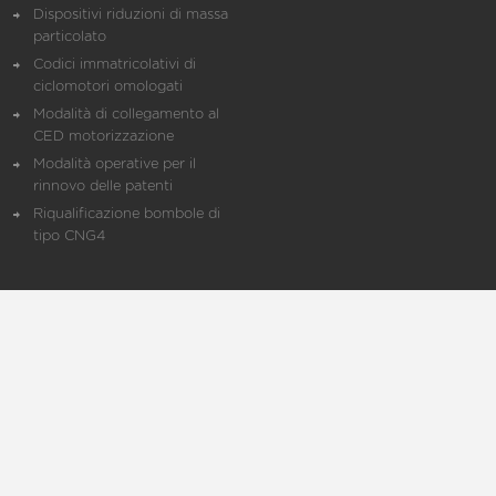
Dispositivi riduzioni di massa
particolato
Codici immatricolativi di
ciclomotori omologati
Modalità di collegamento al
CED motorizzazione
Modalità operative per il
rinnovo delle patenti
Riqualificazione bombole di
tipo CNG4