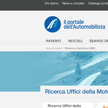
Chi siamo
News e circolari
Catalogo prod
PATENTI
VEICOLI
SERVIZI O
Servizi online
//
Ricerca e Gestione UMC
Ricerca Uffici della Mot
Ricerca Uffici della
Av