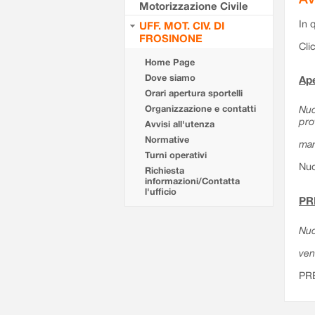
Motorizzazione Civile
In 
UFF. MOT. CIV. DI
FROSINONE
Cli
Home Page
Dove siamo
Ape
Orari apertura sportelli
Organizzazione e contatti
Nuo
pro
Avvisi all'utenza
Normative
mar
Turni operativi
Nuo
Richiesta
informazioni/Contatta
l'ufficio
PR
Nuo
ven
PR