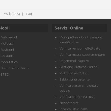
Assistenza
Faq
icoli
Servizi Online
Autoveicoli
Monopattini - Contrassegno
identificativo
Motocicli
Verifica revisioni effettuate
Revisioni
Verifica massa supplementare
Collaudi
Pagamenti PagoPA
Modulistica
Gestione Pratiche Online
Documento Unico
Piattaforma CUDE
STED
Saldo punti patente
Verifica classe ambientale
veicolo
Verifica copertura RCA
Neopatentati
Ricerca Uffici della