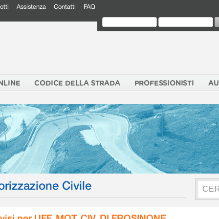
otti
Assistenza
Contatti
FAQ
NLINE
CODICE DELLA STRADA
PROFESSIONISTI
AU
orizzazione Civile
visi per UFF. MOT. CIV. DI FROSINONE