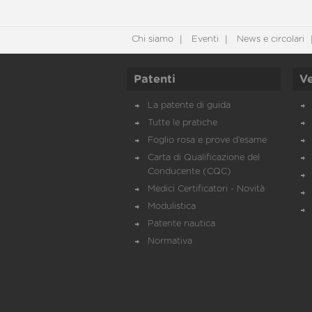
Chi siamo
Eventi
News e circolari
Patenti
Ve
La patente di guida
Tutte le pratiche
Foglio rosa e prove d’esame
Carta di Qualificazione del
Conducente (CQC)
Medici Certificatori - Novità
Modulistica
Patente nautica
Normativa