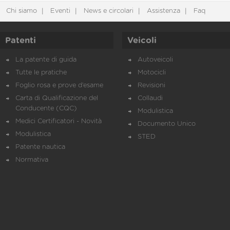
Chi siamo
Eventi
News e circolari
Assistenza
Faq
Patenti
Veicoli
La patente di guida
Autoveicoli
Tutte le pratiche
Motocicli
Foglio rosa e prove d’esame
Revisioni
Carta di Qualificazione del
Collaudi
Conducente (CQC)
Modulistica
Medici Certificatori - Novità
Documento Unico
Modulistica
STED
Patente nautica
Normativa