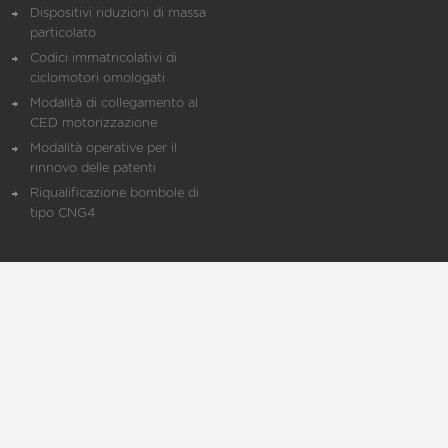
Dispositivi riduzioni di massa
particolato
Codici immatricolativi di
ciclomotori omologati
Modalità di collegamento al
CED motorizzazione
Modalità operative per il
rinnovo delle patenti
Riqualificazione bombole di
tipo CNG4