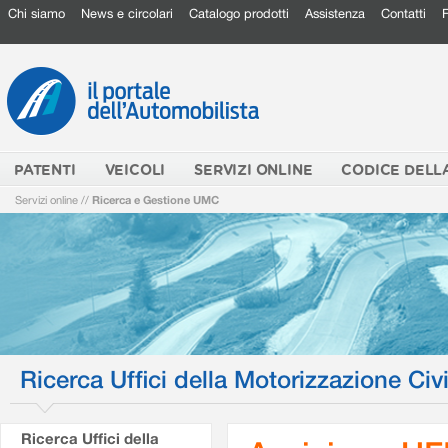
Chi siamo
News e circolari
Catalogo prodotti
Assistenza
Contatti
PATENTI
VEICOLI
SERVIZI ONLINE
CODICE DELL
Servizi online
//
Ricerca e Gestione UMC
Ricerca Uffici della Motorizzazione Civi
Ricerca Uffici della