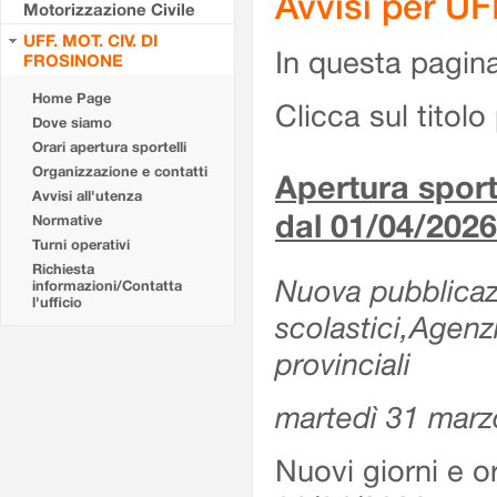
Avvisi per U
Motorizzazione Civile
UFF. MOT. CIV. DI
In questa pagina 
FROSINONE
Home Page
Clicca sul titolo 
Dove siamo
Orari apertura sportelli
Organizzazione e contatti
Apertura sporte
Avvisi all'utenza
dal 01/04/2026
Normative
Turni operativi
Richiesta
Nuova pubblicazio
informazioni/Contatta
l'ufficio
scolastici,Agenz
provinciali
martedì 31 marz
Nuovi giorni e or