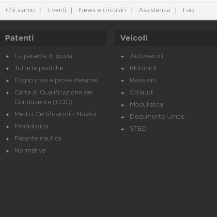
Chi siamo
Eventi
News e circolari
Assistenza
Faq
Patenti
Veicoli
La patente di guida
Autoveicoli
Tutte le pratiche
Motocicli
Foglio rosa e prove d’esame
Revisioni
Carta di Qualificazione del
Collaudi
Conducente (CQC)
Modulistica
Medici Certificatori - Novità
Documento Unico
Modulistica
STED
Patente nautica
Normativa