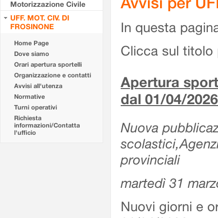
Avvisi per U
Motorizzazione Civile
UFF. MOT. CIV. DI
In questa pagina 
FROSINONE
Home Page
Clicca sul titolo 
Dove siamo
Orari apertura sportelli
Organizzazione e contatti
Apertura sporte
Avvisi all'utenza
dal 01/04/2026
Normative
Turni operativi
Richiesta
Nuova pubblicazio
informazioni/Contatta
l'ufficio
scolastici,Agenz
provinciali
martedì 31 marz
Nuovi giorni e or