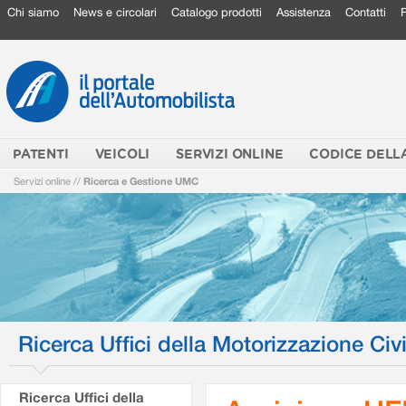
Chi siamo
News e circolari
Catalogo prodotti
Assistenza
Contatti
PATENTI
VEICOLI
SERVIZI ONLINE
CODICE DELL
Servizi online
//
Ricerca e Gestione UMC
Ricerca Uffici della Motorizzazione Civi
Ricerca Uffici della