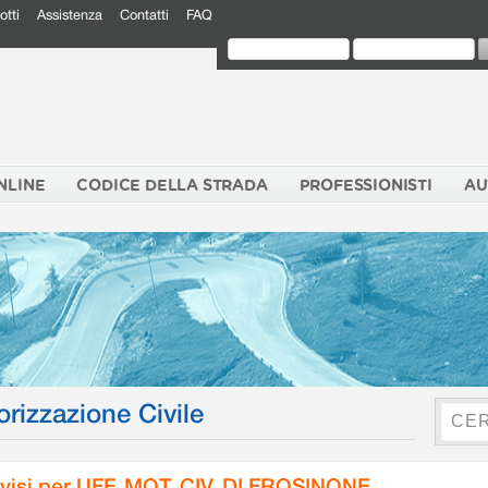
otti
Assistenza
Contatti
FAQ
NLINE
CODICE DELLA STRADA
PROFESSIONISTI
AU
orizzazione Civile
visi per UFF. MOT. CIV. DI FROSINONE