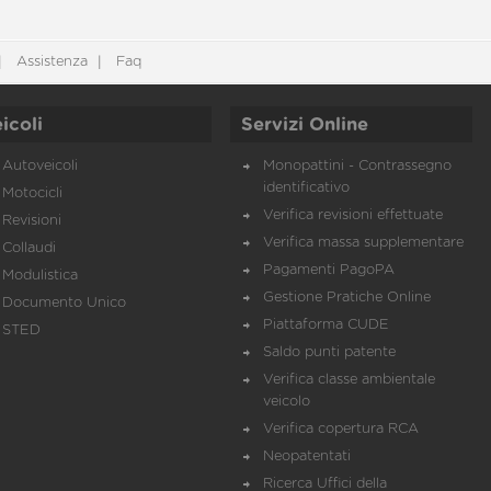
Assistenza
Faq
icoli
Servizi Online
Autoveicoli
Monopattini - Contrassegno
identificativo
Motocicli
Verifica revisioni effettuate
Revisioni
Verifica massa supplementare
Collaudi
Pagamenti PagoPA
Modulistica
Gestione Pratiche Online
Documento Unico
Piattaforma CUDE
STED
Saldo punti patente
Verifica classe ambientale
veicolo
Verifica copertura RCA
Neopatentati
Ricerca Uffici della