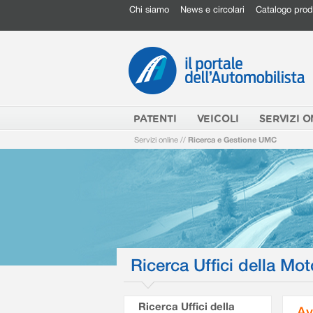
Chi siamo
News e circolari
Catalogo prod
PATENTI
VEICOLI
SERVIZI O
Servizi online
//
Ricerca e Gestione UMC
Ricerca Uffici della Mot
Ricerca Uffici della
Av