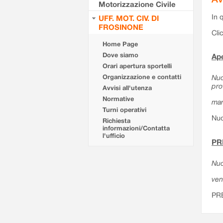
Motorizzazione Civile
In 
UFF. MOT. CIV. DI
FROSINONE
Cli
Home Page
Dove siamo
Ape
Orari apertura sportelli
Organizzazione e contatti
Nuo
pro
Avvisi all'utenza
Normative
mar
Turni operativi
Nuo
Richiesta
informazioni/Contatta
l'ufficio
PR
Nuo
ven
PR