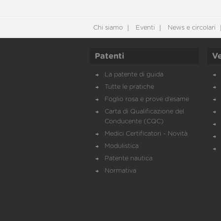
Chi siamo
Eventi
News e circolari
Patenti
Ve
La patente di guida
Tutte le pratiche
Foglio rosa e prove d’esame
Carta di Qualificazione del
Conducente (CQC)
Medici Certificatori - Novità
Modulistica
Patente nautica
Normativa