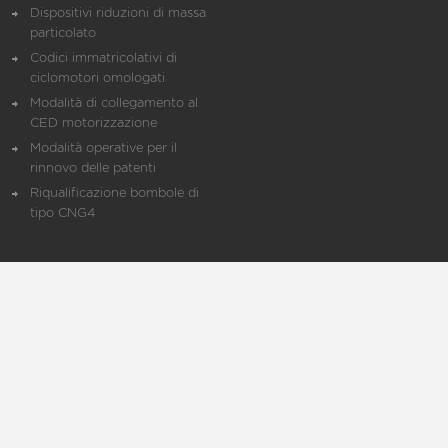
Dispositivi riduzioni di massa
particolato
Codici immatricolativi di
ciclomotori omologati
Modalità di collegamento al
CED motorizzazione
Modalità operative per il
rinnovo delle patenti
Riqualificazione bombole di
tipo CNG4