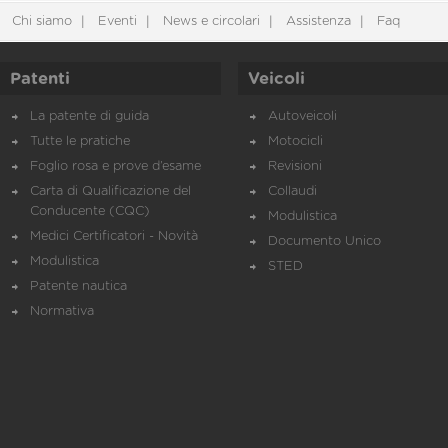
Chi siamo
Eventi
News e circolari
Assistenza
Faq
Patenti
Veicoli
La patente di guida
Autoveicoli
Tutte le pratiche
Motocicli
Foglio rosa e prove d’esame
Revisioni
Carta di Qualificazione del
Collaudi
Conducente (CQC)
Modulistica
Medici Certificatori - Novità
Documento Unico
Modulistica
STED
Patente nautica
Normativa