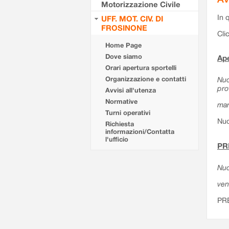
Motorizzazione Civile
In 
UFF. MOT. CIV. DI
FROSINONE
Cli
Home Page
Dove siamo
Ape
Orari apertura sportelli
Organizzazione e contatti
Nuo
pro
Avvisi all'utenza
Normative
mar
Turni operativi
Nuo
Richiesta
informazioni/Contatta
l'ufficio
PR
Nuo
ven
PR