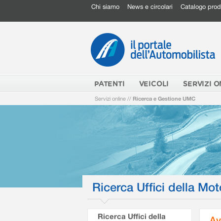
Chi siamo
News e circolari
Catalogo prod
PATENTI
VEICOLI
SERVIZI O
Servizi online
//
Ricerca e Gestione UMC
Ricerca Uffici della Mot
Ricerca Uffici della
Av