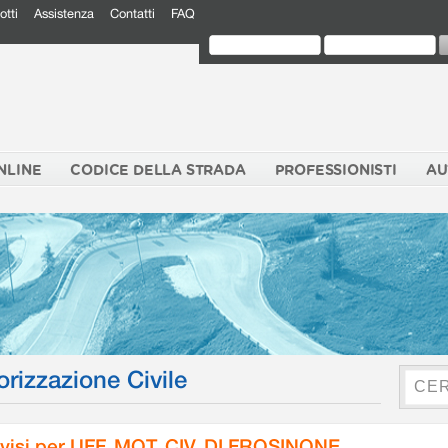
otti
Assistenza
Contatti
FAQ
NLINE
CODICE DELLA STRADA
PROFESSIONISTI
AU
orizzazione Civile
visi per UFF. MOT. CIV. DI FROSINONE