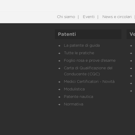
Chi siamo
Eventi
News e circolari
Patenti
Ve
La patente di guida
Tutte le pratiche
Foglio rosa e prove d’esame
Carta di Qualificazione del
Conducente (CQC)
Medici Certificatori - Novità
Modulistica
Patente nautica
Normativa