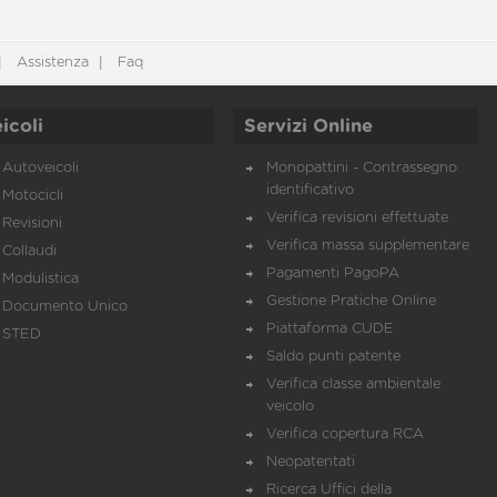
Assistenza
Faq
icoli
Servizi Online
Autoveicoli
Monopattini - Contrassegno
identificativo
Motocicli
Verifica revisioni effettuate
Revisioni
Verifica massa supplementare
Collaudi
Pagamenti PagoPA
Modulistica
Gestione Pratiche Online
Documento Unico
Piattaforma CUDE
STED
Saldo punti patente
Verifica classe ambientale
veicolo
Verifica copertura RCA
Neopatentati
Ricerca Uffici della