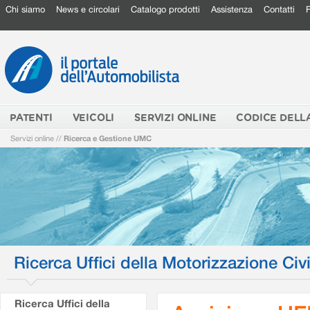
Chi siamo
News e circolari
Catalogo prodotti
Assistenza
Contatti
PATENTI
VEICOLI
SERVIZI ONLINE
CODICE DELL
Servizi online
//
Ricerca e Gestione UMC
Ricerca Uffici della Motorizzazione Civi
Ricerca Uffici della