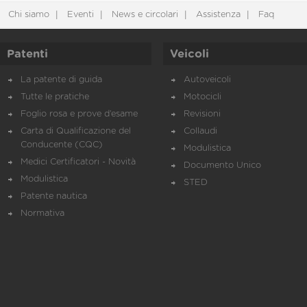
Chi siamo
Eventi
News e circolari
Assistenza
Faq
Patenti
Veicoli
La patente di guida
Autoveicoli
Tutte le pratiche
Motocicli
Foglio rosa e prove d’esame
Revisioni
Carta di Qualificazione del
Collaudi
Conducente (CQC)
Modulistica
Medici Certificatori - Novità
Documento Unico
Modulistica
STED
Patente nautica
Normativa