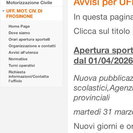
Avvisi per U
Motorizzazione Civile
UFF. MOT. CIV. DI
In questa pagina 
FROSINONE
Home Page
Clicca sul titolo 
Dove siamo
Orari apertura sportelli
Organizzazione e contatti
Apertura sporte
Avvisi all'utenza
dal 01/04/2026
Normative
Turni operativi
Richiesta
Nuova pubblicazio
informazioni/Contatta
l'ufficio
scolastici,Agenz
provinciali
martedì 31 marz
Nuovi giorni e or