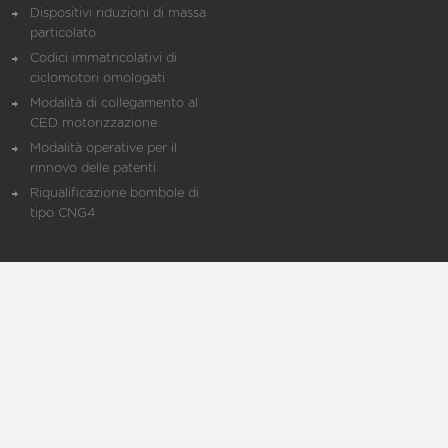
Dispositivi riduzioni di massa
particolato
Codici immatricolativi di
ciclomotori omologati
Modalità di collegamento al
CED motorizzazione
Modalità operative per il
rinnovo delle patenti
Riqualificazione bombole di
tipo CNG4