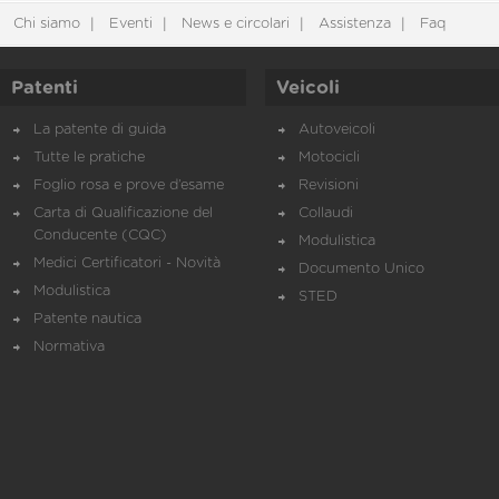
Chi siamo
Eventi
News e circolari
Assistenza
Faq
Patenti
Veicoli
La patente di guida
Autoveicoli
Tutte le pratiche
Motocicli
Foglio rosa e prove d’esame
Revisioni
Carta di Qualificazione del
Collaudi
Conducente (CQC)
Modulistica
Medici Certificatori - Novità
Documento Unico
Modulistica
STED
Patente nautica
Normativa