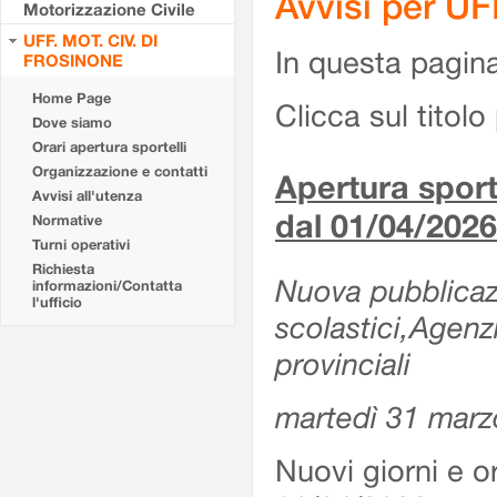
Avvisi per U
Motorizzazione Civile
UFF. MOT. CIV. DI
In questa pagina 
FROSINONE
Home Page
Clicca sul titolo 
Dove siamo
Orari apertura sportelli
Organizzazione e contatti
Apertura sporte
Avvisi all'utenza
dal 01/04/2026
Normative
Turni operativi
Richiesta
Nuova pubblicazio
informazioni/Contatta
l'ufficio
scolastici,Agenz
provinciali
martedì 31 marz
Nuovi giorni e or