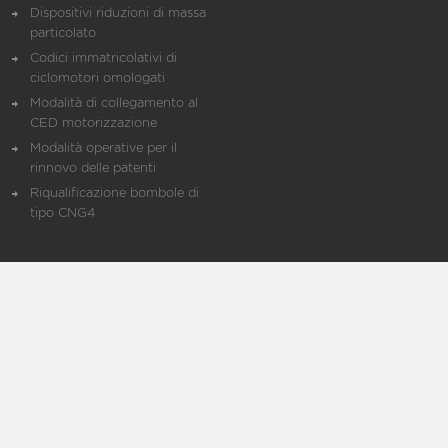
Dispositivi riduzioni di massa
particolato
Codici immatricolativi di
ciclomotori omologati
Modalità di collegamento al
CED motorizzazione
Modalità operative per il
rinnovo delle patenti
Riqualificazione bombole di
tipo CNG4