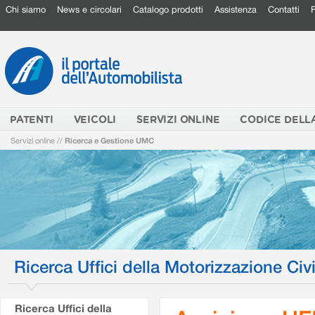
Chi siamo
News e circolari
Catalogo prodotti
Assistenza
Contatti
PATENTI
VEICOLI
SERVIZI ONLINE
CODICE DELL
Servizi online
//
Ricerca e Gestione UMC
Ricerca Uffici della Motorizzazione Civi
Ricerca Uffici della