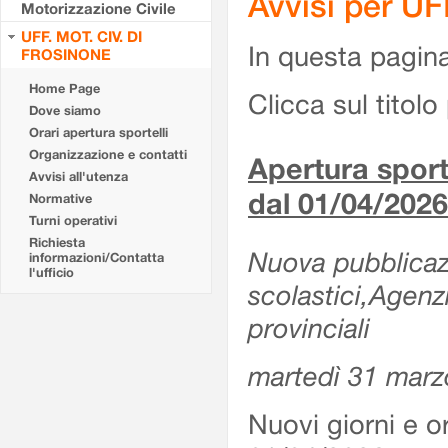
Avvisi per U
Motorizzazione Civile
UFF. MOT. CIV. DI
In questa pagina 
FROSINONE
Home Page
Clicca sul titolo 
Dove siamo
Orari apertura sportelli
Organizzazione e contatti
Apertura sporte
Avvisi all'utenza
dal 01/04/2026
Normative
Turni operativi
Richiesta
Nuova pubblicazio
informazioni/Contatta
l'ufficio
scolastici,Agenz
provinciali
martedì 31 marz
Nuovi giorni e or