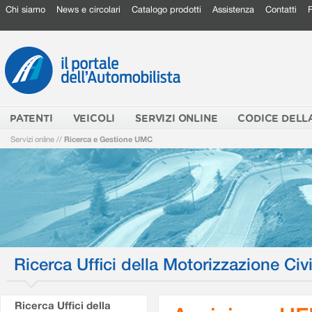
Chi siamo
News e circolari
Catalogo prodotti
Assistenza
Contatti
PATENTI
VEICOLI
SERVIZI ONLINE
CODICE DELL
Servizi online
//
Ricerca e Gestione UMC
Ricerca Uffici della Motorizzazione Civi
Ricerca Uffici della