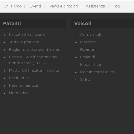
Chi siamo
Eventi
News e circolari
Assistenza
Faq
Patenti
Veicoli
La patente di guida
Autoveicoli
Tutte le pratiche
Motocicli
Foglio rosa e prove d’esame
Revisioni
Carta di Qualificazione del
Collaudi
Conducente (CQC)
Modulistica
Medici Certificatori - Novità
Documento Unico
Modulistica
STED
Patente nautica
Normativa