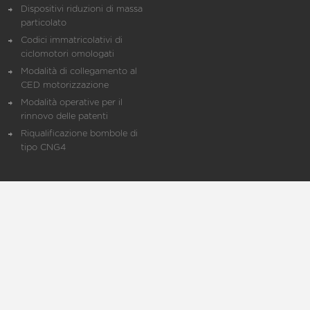
Dispositivi riduzioni di massa
particolato
Codici immatricolativi di
ciclomotori omologati
Modalità di collegamento al
CED motorizzazione
Modalità operative per il
rinnovo delle patenti
Riqualificazione bombole di
tipo CNG4