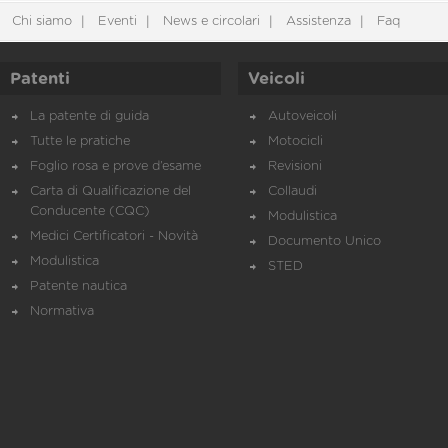
Chi siamo
Eventi
News e circolari
Assistenza
Faq
Patenti
Veicoli
La patente di guida
Autoveicoli
Tutte le pratiche
Motocicli
Foglio rosa e prove d’esame
Revisioni
Carta di Qualificazione del
Collaudi
Conducente (CQC)
Modulistica
Medici Certificatori - Novità
Documento Unico
Modulistica
STED
Patente nautica
Normativa