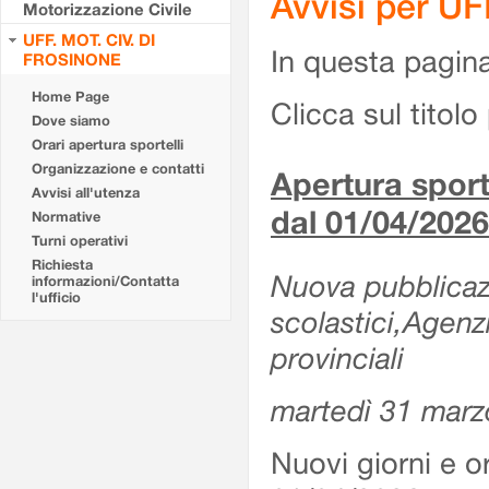
Avvisi per U
Motorizzazione Civile
UFF. MOT. CIV. DI
In questa pagina 
FROSINONE
Home Page
Clicca sul titolo 
Dove siamo
Orari apertura sportelli
Organizzazione e contatti
Apertura sporte
Avvisi all'utenza
dal 01/04/2026
Normative
Turni operativi
Richiesta
Nuova pubblicazio
informazioni/Contatta
l'ufficio
scolastici,Agenz
provinciali
martedì 31 marz
Nuovi giorni e or