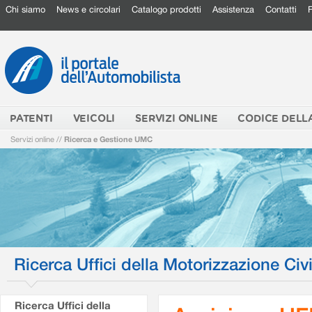
Chi siamo
News e circolari
Catalogo prodotti
Assistenza
Contatti
PATENTI
VEICOLI
SERVIZI ONLINE
CODICE DELL
Servizi online
//
Ricerca e Gestione UMC
Ricerca Uffici della Motorizzazione Civi
Ricerca Uffici della