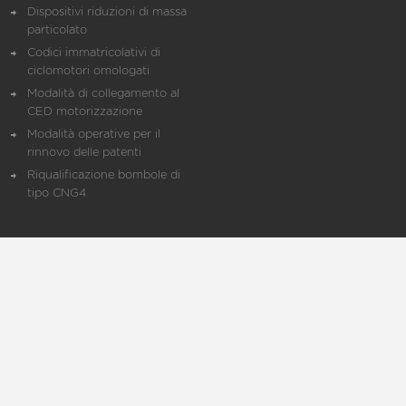
Dispositivi riduzioni di massa
particolato
Codici immatricolativi di
ciclomotori omologati
Modalità di collegamento al
CED motorizzazione
Modalità operative per il
rinnovo delle patenti
Riqualificazione bombole di
tipo CNG4