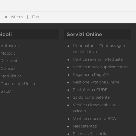
Assistenza
Faq
icoli
Servizi Online
Autoveicoli
Monopattini - Contrassegno
identificativo
Motocicli
Verifica revisioni effettuate
Revisioni
Verifica massa supplementare
Collaudi
Pagamenti PagoPA
Modulistica
Gestione Pratiche Online
Documento Unico
Piattaforma CUDE
STED
Saldo punti patente
Verifica classe ambientale
veicolo
Verifica copertura RCA
Neopatentati
Ricerca Uffici della