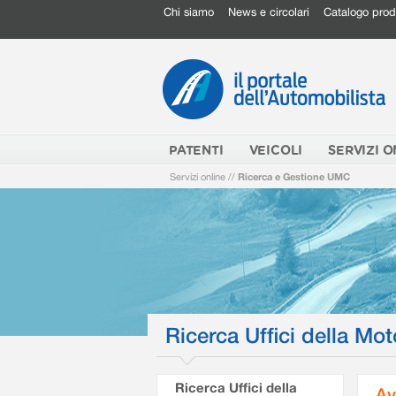
Chi siamo
News e circolari
Catalogo prod
PATENTI
VEICOLI
SERVIZI O
Servizi online
//
Ricerca e Gestione UMC
Ricerca Uffici della Mot
Ricerca Uffici della
Av