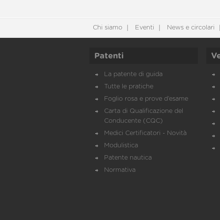
Chi siamo
Eventi
News e circolari
Patenti
Ve
La patente di guida
Tutte le pratiche
Foglio rosa e prove d’esame
Carta di Qualificazione del
Conducente (CQC)
Medici Certificatori - Novità
Modulistica
Patente nautica
Normativa