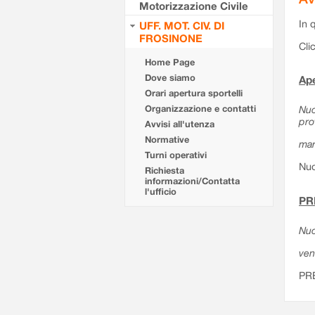
Motorizzazione Civile
In 
UFF. MOT. CIV. DI
FROSINONE
Cli
Home Page
Dove siamo
Ape
Orari apertura sportelli
Organizzazione e contatti
Nuo
pro
Avvisi all'utenza
Normative
mar
Turni operativi
Nuo
Richiesta
informazioni/Contatta
l'ufficio
PR
Nuo
ven
PR