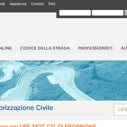
otti
Assistenza
Contatti
FAQ
NLINE
CODICE DELLA STRADA
PROFESSIONISTI
AU
orizzazione Civile
visi per UFF. MOT. CIV. DI FROSINONE