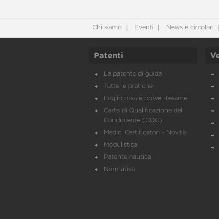
Chi siamo
Eventi
News e circolari
Patenti
Ve
La patente di guida
Tutte le pratiche
Foglio rosa e prove d’esame
Carta di Qualificazione del
Conducente (CQC)
Medici Certificatori - Novità
Modulistica
Patente nautica
Normativa