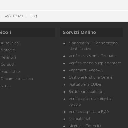
Assistenza
Faq
icoli
Servizi Online
Autoveicoli
Monopattini - Contrassegno
identificativo
Motocicli
Verifica revisioni effettuate
Revisioni
Verifica massa supplementare
Collaudi
Pagamenti PagoPA
Modulistica
Gestione Pratiche Online
Documento Unico
Piattaforma CUDE
STED
Saldo punti patente
Verifica classe ambientale
veicolo
Verifica copertura RCA
Neopatentati
Ricerca Uffici della