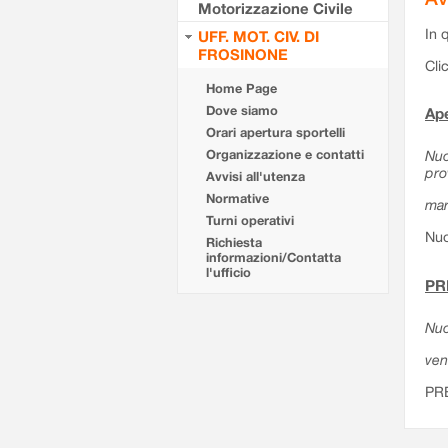
Motorizzazione Civile
In 
UFF. MOT. CIV. DI
FROSINONE
Cli
Home Page
Dove siamo
Ape
Orari apertura sportelli
Organizzazione e contatti
Nuo
pro
Avvisi all'utenza
Normative
mar
Turni operativi
Nuo
Richiesta
informazioni/Contatta
l'ufficio
PR
Nuo
ven
PR