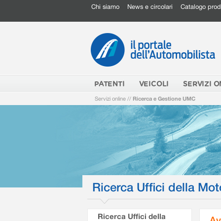
Chi siamo
News e circolari
Catalogo prod
PATENTI
VEICOLI
SERVIZI O
Servizi online
//
Ricerca e Gestione UMC
Ricerca Uffici della Mot
Ricerca Uffici della
Av