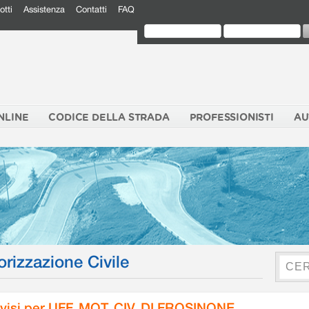
otti
Assistenza
Contatti
FAQ
NLINE
CODICE DELLA STRADA
PROFESSIONISTI
AU
orizzazione Civile
visi per UFF. MOT. CIV. DI FROSINONE