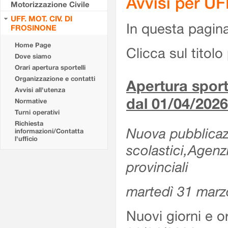
Avvisi per U
Motorizzazione Civile
UFF. MOT. CIV. DI
In questa pagina 
FROSINONE
Home Page
Clicca sul titolo 
Dove siamo
Orari apertura sportelli
Organizzazione e contatti
Apertura sporte
Avvisi all'utenza
dal 01/04/2026
Normative
Turni operativi
Richiesta
Nuova pubblicazio
informazioni/Contatta
l'ufficio
scolastici,Agenz
provinciali
martedì 31 marz
Nuovi giorni e or