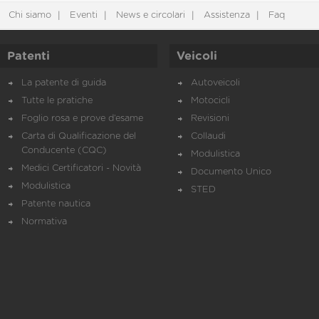
Chi siamo
Eventi
News e circolari
Assistenza
Faq
Patenti
Veicoli
La patente di guida
Autoveicoli
Tutte le pratiche
Motocicli
Foglio rosa e prove d’esame
Revisioni
Carta di Qualificazione del
Collaudi
Conducente (CQC)
Modulistica
Medici Certificatori - Novità
Documento Unico
Modulistica
STED
Patente nautica
Normativa