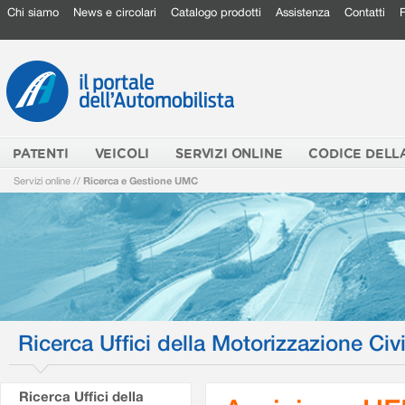
Chi siamo
News e circolari
Catalogo prodotti
Assistenza
Contatti
PATENTI
VEICOLI
SERVIZI ONLINE
CODICE DELL
Servizi online
//
Ricerca e Gestione UMC
Ricerca Uffici della Motorizzazione Civi
Ricerca Uffici della