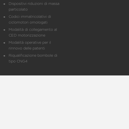
Dispositivi riduzioni di massa
particolato
Codici immatricolativi di
ciclomotori omologati
Modalità di collegamento al
CED motorizzazione
Modalità operative per il
rinnovo delle patenti
Riqualificazione bombole di
tipo CNG4