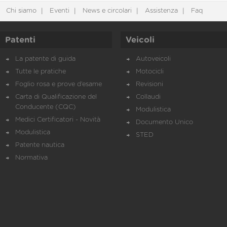
Chi siamo
Eventi
News e circolari
Assistenza
Faq
Patenti
Veicoli
La patente di guida
Autoveicoli
Tutte le pratiche
Motocicli
Foglio rosa e prove d’esame
Revisioni
Carta di Qualificazione del
Collaudi
Conducente (CQC)
Modulistica
Medici Certificatori - Novità
Documento Unico
Modulistica
STED
Patente nautica
Normativa