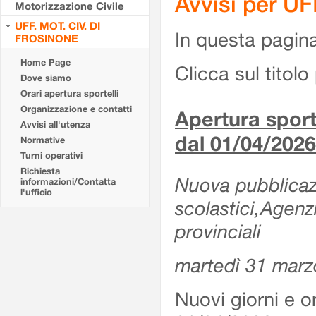
Avvisi per U
Motorizzazione Civile
UFF. MOT. CIV. DI
In questa pagina 
FROSINONE
Home Page
Clicca sul titolo 
Dove siamo
Orari apertura sportelli
Organizzazione e contatti
Apertura sporte
Avvisi all'utenza
dal 01/04/2026
Normative
Turni operativi
Richiesta
Nuova pubblicazio
informazioni/Contatta
l'ufficio
scolastici,Agenz
provinciali
martedì 31 marz
Nuovi giorni e or