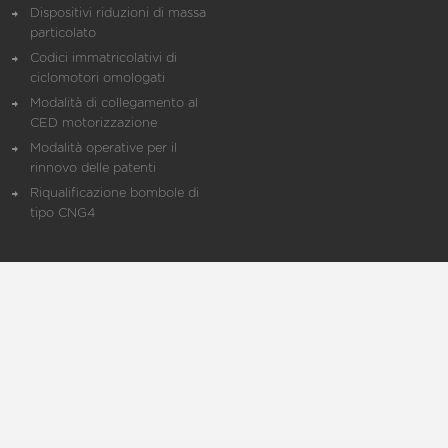
Dispositivi riduzioni di massa
particolato
Codici immatricolativi di
ciclomotori omologati
Modalità di collegamento al
CED motorizzazione
Modalità operative per il
rinnovo delle patenti
Riqualificazione bombole di
tipo CNG4