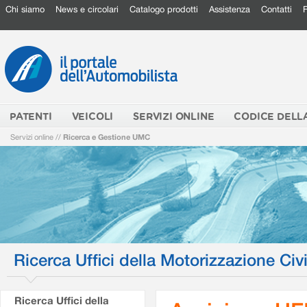
Chi siamo
News e circolari
Catalogo prodotti
Assistenza
Contatti
PATENTI
VEICOLI
SERVIZI ONLINE
CODICE DELL
Servizi online
//
Ricerca e Gestione UMC
Ricerca Uffici della Motorizzazione Civi
Ricerca Uffici della