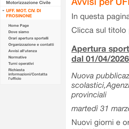
Avvisi per U
Motorizzazione Civile
UFF. MOT. CIV. DI
In questa pagina 
FROSINONE
Home Page
Clicca sul titolo 
Dove siamo
Orari apertura sportelli
Organizzazione e contatti
Apertura sporte
Avvisi all'utenza
dal 01/04/2026
Normative
Turni operativi
Richiesta
Nuova pubblicazio
informazioni/Contatta
l'ufficio
scolastici,Agenz
provinciali
martedì 31 marz
Nuovi giorni e or