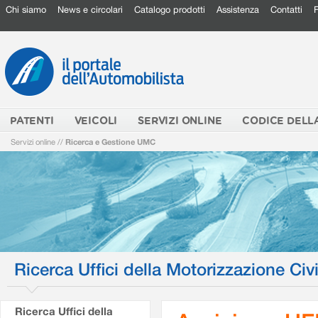
Chi siamo
News e circolari
Catalogo prodotti
Assistenza
Contatti
PATENTI
VEICOLI
SERVIZI ONLINE
CODICE DELL
Servizi online
//
Ricerca e Gestione UMC
Ricerca Uffici della Motorizzazione Civi
Ricerca Uffici della