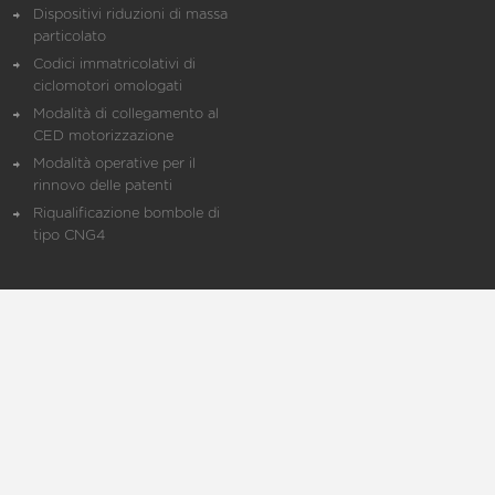
Dispositivi riduzioni di massa
particolato
Codici immatricolativi di
ciclomotori omologati
Modalità di collegamento al
CED motorizzazione
Modalità operative per il
rinnovo delle patenti
Riqualificazione bombole di
tipo CNG4