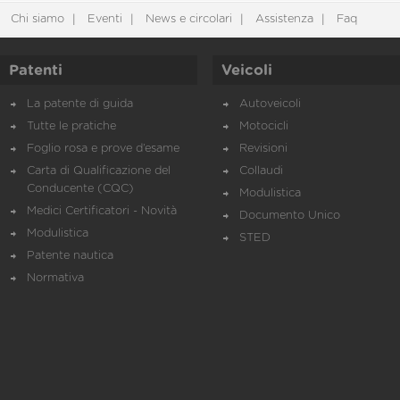
Chi siamo
Eventi
News e circolari
Assistenza
Faq
Patenti
Veicoli
La patente di guida
Autoveicoli
Tutte le pratiche
Motocicli
Foglio rosa e prove d’esame
Revisioni
Carta di Qualificazione del
Collaudi
Conducente (CQC)
Modulistica
Medici Certificatori - Novità
Documento Unico
Modulistica
STED
Patente nautica
Normativa